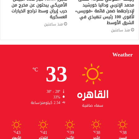
محمد الإتربي وداليا خورشيد
الأمريكي يبحثون عن مخرج من
لإدراجهما ضمن قائمة «فوربس»
حرب إيران وسط تراجع الخيارات
لأقوى 100 رئيس تنفيذي في
العسكرية
الشرق الأوسط
منذ ساعتين
منذ ساعتين
Weather
33
℃
القاهره
38º - 28º
33%
2.54 كيلومتر/ساعة
سماء صافية
43
41
39
38
38
℃
℃
℃
℃
℃
السبت
الأحد
الأثنين
الثلاثاء
الأربعاء