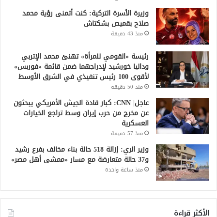
وزيرة الأسرة التركية: كنت أتمنى رؤية محمد
صلاح بقميص بشكتاش
منذ 43 دقيقة
رئيسة «القومي للمرأة» تهنئ محمد الإتربي
وداليا خورشيد لإدراجهما ضمن قائمة «فوربس»
لأقوى 100 رئيس تنفيذي في الشرق الأوسط
منذ 50 دقيقة
عاجل| CNN: كبار قادة الجيش الأمريكي يبحثون
عن مخرج من حرب إيران وسط تراجع الخيارات
العسكرية
منذ 57 دقيقة
وزير الري: إزالة 518 حالة بناء مخالف بفرع رشيد
و37 حالة متعارضة مع مسار «ممشى أهل مصر»
منذ ساعة واحدة
الأكثر قراءة