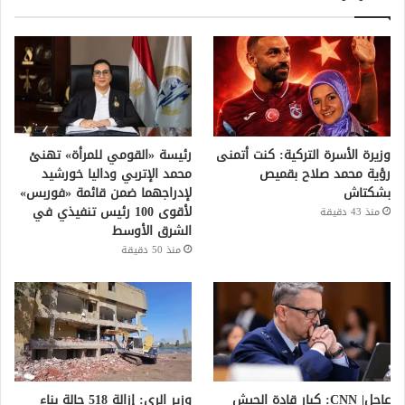
وزيرة الأسرة التركية: كنت أتمنى
رئيسة «القومي للمرأة» تهنئ
رؤية محمد صلاح بقميص
محمد الإتربي وداليا خورشيد
بشكتاش
لإدراجهما ضمن قائمة «فوربس»
لأقوى 100 رئيس تنفيذي في
منذ 43 دقيقة
الشرق الأوسط
منذ 50 دقيقة
عاجل| CNN: كبار قادة الجيش
وزير الري: إزالة 518 حالة بناء