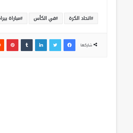
اتحاد الكرة
في الكأس
مباراة بير
فيسبوك
تويتر
لينكدإن
‏Tumblr
بينتيريست
شاركها