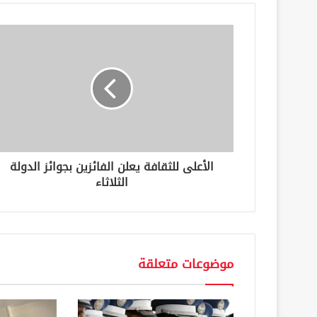
د
ك
ا
ل
إ
ل
ك
ت
ر
و
ن
الأعلى للثقافة يعلن الفائزين بجوائز الدولة
ي
الثلاثاء
موضوعات متعلقة