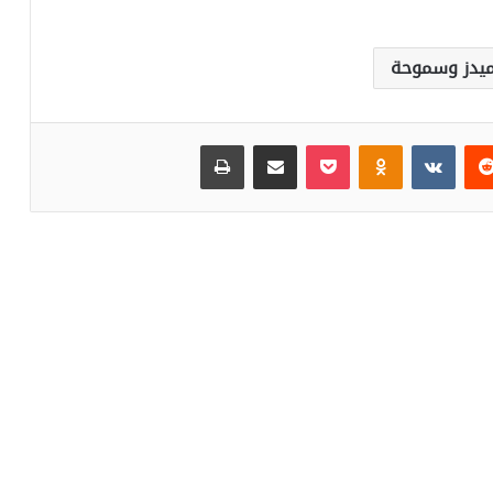
اميدز وسموحة
‏Reddit
‏VKontakte
Odnoklassniki
بوكيت
مشاركة عبر البريد
طباعة