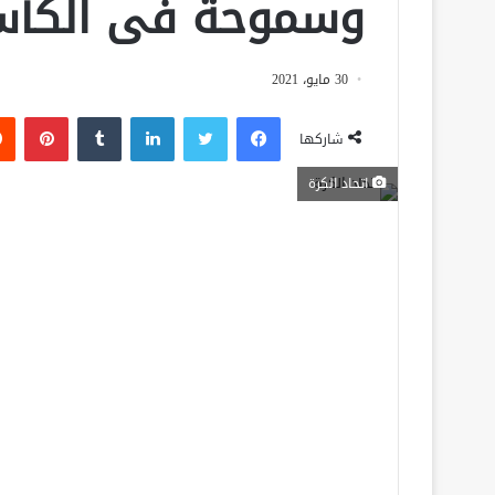
وسموحة فى الكأ
30 مايو، 2021
فيسبوك
تويتر
لينكدإن
‏Tumblr
بينتيريست
شاركها
اتحاد الكرة