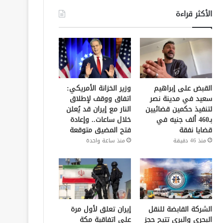
الأكثر قراءة
القبض على إبراهيم
وزير الخزانة الأمريكي:
سعيد في مدينة نصر
اتفاق ووقف لإطلاق
لتنفيذ حكمين قضائيين
النار مع إيران قد يُعلن
بـ460 ألف جنيه في
خلال ساعات.. وإعادة
قضايا نفقة
فتح المضيق متوقعة
منذ 46 دقيقة
منذ ساعة واحدة
الشركة القابضة للنقل
إيران تعلق لأول مرة
البحري والبري تتيح حجز
على اتفاقية مكة