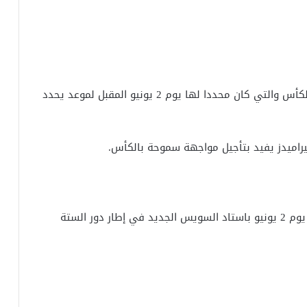
قرر اتحاد الكرة تأجيل مباراة بيراميدز وسموحة في الكأس والتي كان محددا لها يوم 2 يونيو المقبل لموعد يحدد
 بيراميدز يفيد بتأجيل مواجهة سموحة بالكأس.
وكان من المفترض أن يواجه بيراميدز نظيره سموحة يوم 2 يونيو باستاد السويس الجديد في إطار دور الستة