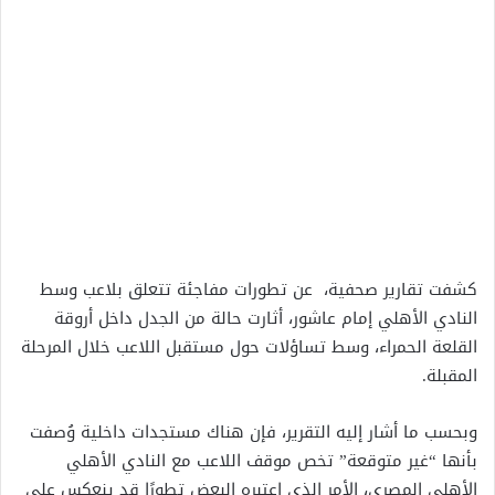
كشفت تقارير صحفية، عن تطورات مفاجئة تتعلق بلاعب وسط
النادي الأهلي إمام عاشور، أثارت حالة من الجدل داخل أروقة
القلعة الحمراء، وسط تساؤلات حول مستقبل اللاعب خلال المرحلة
المقبلة.
وبحسب ما أشار إليه التقرير، فإن هناك مستجدات داخلية وُصفت
بأنها “غير متوقعة” تخص موقف اللاعب مع النادي الأهلي
الأهلي المصري، الأمر الذي اعتبره البعض تطورًا قد ينعكس على