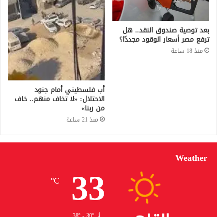
بعد توصية صندوق النقد.. هل
ترفع مصر أسعار الوقود مجددًا؟
منذ 18 ساعة
أب فلسطيني أمام جنود
الاحتلال: «لا تخاف منهم.. خاف
من ربنا»
منذ 21 ساعة
Weather
33
℃
38º - 30º