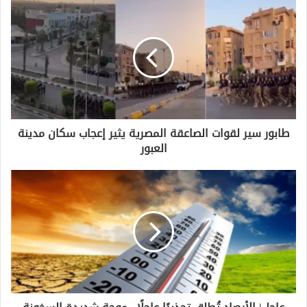
د
ك
ا
ل
إ
ل
ك
ت
ر
و
طابور سير لقوات الصاعقة المصرية يثير إعجاب سكان مدينة
ن
العبور
ي