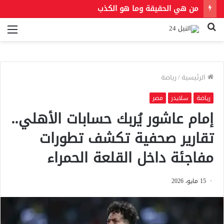
من هي الحقيقة وما هو الكذب
بحث
الق
عن
الرئيسية
/
رياضة
رياضة
سلايدر
مصر
إمام عاشور يُربك حسابات الأهلي..
تقارير صحفية تكشف تطورات
مفاجئة داخل القلعة الحمراء
15 مايو، 2026