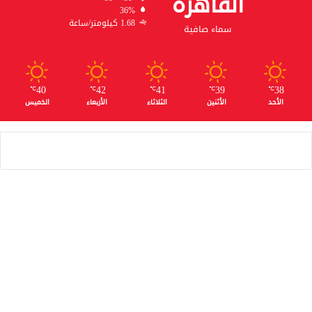
القاهره
36%
1.68 كيلومتر/ساعة
سماء صافية
40
42
41
39
38
℃
℃
℃
℃
℃
الأحد
الأثنين
الثلاثاء
الأربعاء
الخميس