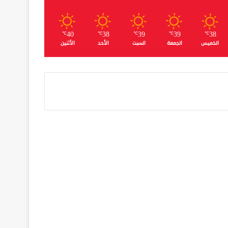
40
38
39
39
38
℃
℃
℃
℃
℃
الخميس
الجمعة
السبت
الأحد
الأثنين