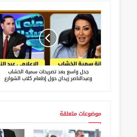
د
ك
ا
ل
إ
ل
ك
ت
ر
و
ن
جدل واسع بعد تصريحات سمية الخشاب
ي
وعبدالناصر زيدان حول إطعام كلاب الشوارع
موضوعات متعلقة