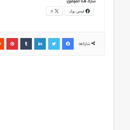
شارك هذا الموضوع:
فيس بوك
X
فيسبوك
تويتر
لينكدإن
‏Tumblr
بينتيريست
شاركها