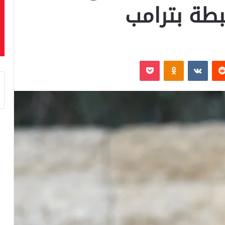
بطة بترامب
‏Reddit
‏VKontakte
Odnoklassniki
بوكيت