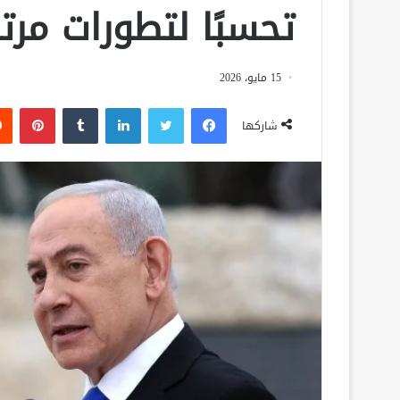
تحسبًا لتطورات مرت
15 مايو، 2026
فيسبوك
تويتر
لينكدإن
‏Tumblr
بينتيريست
شاركها