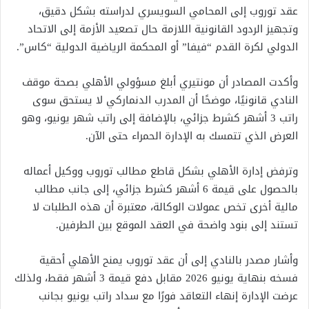
عقد توروب إلى المحامي السويسري لدراسته بشكل دقيق،
وتجهيز الردود القانونية اللازمة حال تصعيد الأزمة إلى الاتحاد
الدولي لكرة القدم “فيفا” أو المحكمة الرياضية الدولية “كاس”.
وأكدت المصادر أن مونتيري أبلغ مسؤولي الأهلي بصحة موقف
النادي قانونيًا، موضحًا أن المدرب الدنماركي لا يستحق سوى
راتب 3 أشهر كشرط جزائي، بالإضافة إلى راتب شهر يونيو، وهو
العرض الذي تتمسك به الإدارة الحمراء حتى الآن.
وترفض إدارة الأهلي بشكل قاطع مطالب توروب ووكيل أعماله
بالحصول على قيمة 6 أشهر كشرط جزائي، إلى جانب مطالب
مالية أخرى تخص عمولات الوكالة، معتبرة أن هذه الطلبات لا
تستند إلى بنود واضحة في العقد الموقع بين الطرفين.
وأشار مصدر بالنادي إلى أن عقد توروب يمنح الأهلي أحقية
فسخه بنهاية يونيو 2026 مقابل دفع قيمة 3 أشهر فقط، ولذلك
عرضت الإدارة إنهاء التعاقد فورًا مع سداد راتب يونيو بجانب