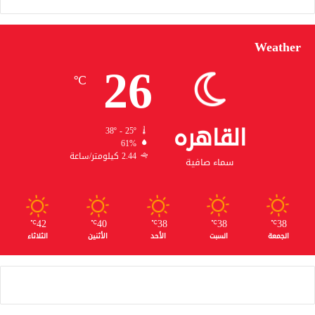
Weather
26
℃
القاهره
38º - 25º
61%
2.44 كيلومتر/ساعة
سماء صافية
42
40
38
38
38
℃
℃
℃
℃
℃
الجمعة
السبت
الأحد
الأثنين
الثلاثاء