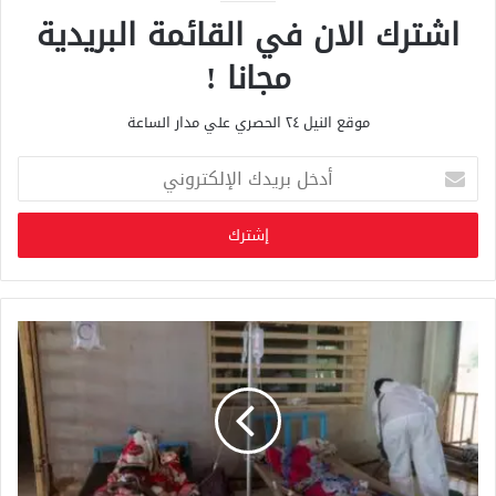
اشترك الان في القائمة البريدية
مجانا !
موقع النيل ٢٤ الحصري علي مدار الساعة
أ
د
خ
ل
ب
ر
ي
د
ك
ا
ل
إ
ل
ك
ت