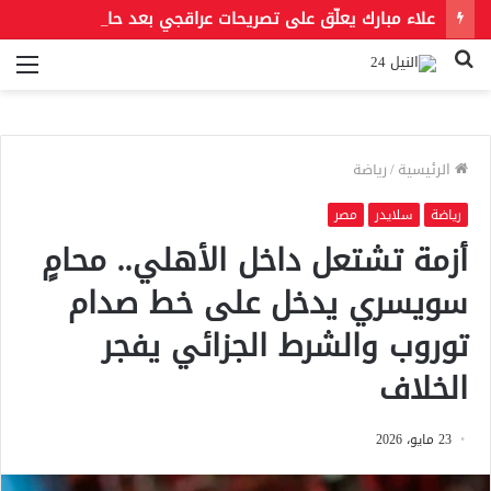
علاء مبارك يعلّق على تصريحات عراقجي بعد حادث مسيّرة دمياط مستشهدًا بمقولة لعمر بن الخطاب
بحث
الق
عن
الرئيسية
/
رياضة
رياضة
سلايدر
مصر
أزمة تشتعل داخل الأهلي.. محامٍ
سويسري يدخل على خط صدام
توروب والشرط الجزائي يفجر
الخلاف
23 مايو، 2026