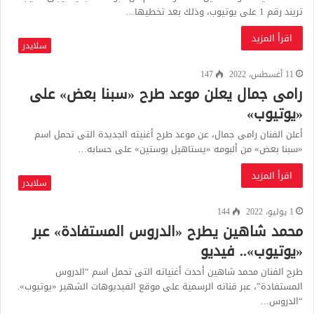
تريند رقم 1 على يوتيوب، وذلك بعد تخطيها…
اقرأ المزيد
سلايدر
11 أغسطس، 2022
147
رامى جمال يعلن موعد طرح «سبنا بعض» على
«يوتيوب»
أعلن الفنان رامى جمال، عن موعد طرح أغنيته الجديدة التى تحمل اسم
«سبنا بعض» من ألبومه «يستاهيل بوستين» على حسابه…
اقرأ المزيد
سلايدر
1 يوليو، 2022
144
محمد شاهين يطرح «الدروس المستفادة» عبر
«يوتيوب».. فيديو
طرح الفنان محمد شاهين أحدث أغنياته التى تحمل اسم “الدروس
المستفادة”، عبر قناته الرسمية على موقع الفيديوهات الشهير «يوتيوب».
“الدروس…