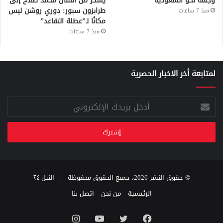
وجهه نحو السعوديّة
يسخر من انتقال محمد صلاح إلى
طرابزون سبور: دوري روشن ليس
منذ 7 ساعات
مكانًا لـ”عطلة التقاعد”
منذ 7 ساعات
لمتابعة أخر الاخبار الحصرية
أدخل
بريدك
الإلكتروني
© حقوق النشر 2026، جميع الحقوق محفوظة |
النيل ٢٤
الرئيسية
من نحن
اتصل بنا
فيسبوك
تويتر
يوتيوب
انستقرام