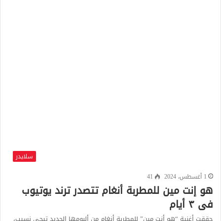
سلايدر
1 أغسطس، 2024
41
هو إنت مين للمطربة أنغام تتصدر ترند يوتيوب
فى ٣ أيام
‎حققت أغنية “هو أنت مين” للمطربة أنغام من ألبومها الجديد تيجى نسيب،