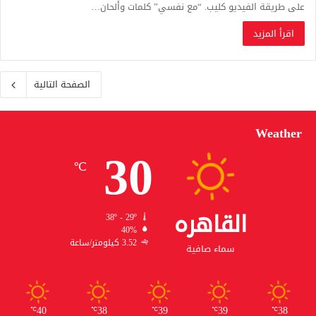
على طريقة الفيديو كليب. “مع نفسي” كلمات وألحان…
اقرأ المزيد
الصفحة التالية
Weather
30
℃
القاهره
38º - 29º
40%
3.52 كيلومتر/ساعة
سماء صافية
40
38
39
39
38
℃
℃
℃
℃
℃