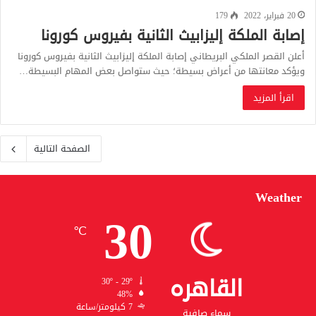
20 فبراير، 2022
179
إصابة الملكة إليزابيث الثانية بفيروس كورونا
أعلن القصر الملكي البريطاني إصابة الملكة إليزابيث الثانية بفيروس كورونا
ويؤكد معانتها من أعراض بسيطة؛ حيث ستواصل بعض المهام البسيطة…
اقرأ المزيد
الصفحة التالية
Weather
30
℃
القاهره
30º - 29º
48%
7 كيلومتر/ساعة
سماء صافية