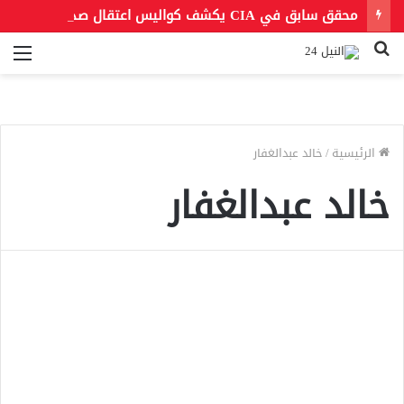
محقق سابق في CIA يكشف كواليس اعتقال صدام حسين لأول مرة
بحث
الق
عن
الرئيسية
/
خالد عبدالغفار
خالد عبدالغفار