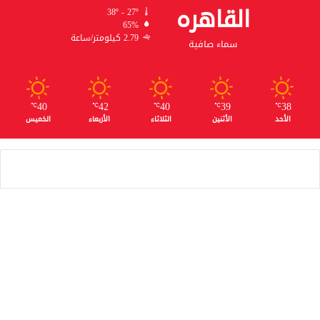
القاهره
38º - 27º
65%
2.79 كيلومتر/ساعة
سماء صافية
40
42
40
39
38
℃
℃
℃
℃
℃
الأحد
الأثنين
الثلاثاء
الأربعاء
الخميس