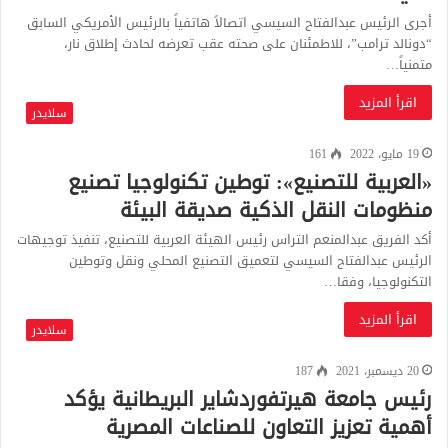
أجرى الرئيس عبدالفتاح السيسي اتصالاً هاتفياً بالرئيس الأمريكي السابق
“دونالد ترامب”، للاطمئنان على صحته عقب تعرضه لحادث إطلاق نار،
متمنياً…
اقرأ المزيد
سلايدر
19 مايو، 2022
161
«العربية للتصنيع»: توطين تكنولوجيا تصنيع
منظومات النقل الذكية صديقة البيئة
أكد الفريق عبدالمنعم التراس رئيس الهيئة العربية للتصنيع، تنفيذ توجيهات
الرئيس عبدالفتاح السيسي لتعميق التصنيع المحلي ونقل وتوطين
التكنولوجيا، وفقا…
اقرأ المزيد
سلايدر
20 ديسمبر، 2021
187
رئيس جامعة هيرتفوردشاير البريطانية يؤكد
أهمية تعزيز التعاون للصناعات المصرية