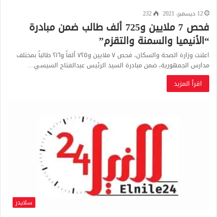
12 ديسمبر، 2021
232
فحص 7 ملايين و725 ألف طالب ضمن مبادرة
“الأنيميا والسمنة والتقزم”
اعلنت وزارة الصحة والسكان، فحص ٧ ملايين و٧٢٥ ألفاً و٢١٦ طالباً بمختلف
مدارس الجمهورية، ضمن مبادرة السيد الرئيس عبدالفتاح السيسي…
اقرأ المزيد
سلايدر