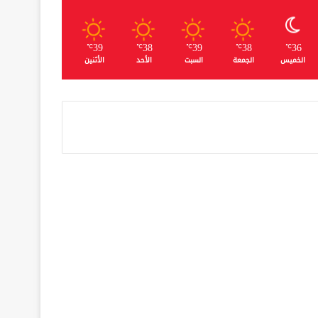
39
38
39
38
36
℃
℃
℃
℃
℃
الخميس
الجمعة
السبت
الأحد
الأثنين