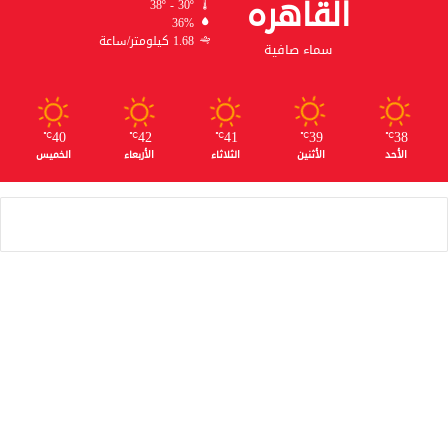
القاهره
38º - 30º
36%
1.68 كيلومتر/ساعة
سماء صافية
40
42
41
39
38
℃
℃
℃
℃
℃
الأحد
الأثنين
الثلاثاء
الأربعاء
الخميس