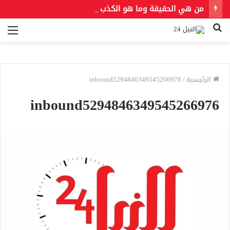
من هي الحقيقة وما هو الكذب
بحث
الق
عن
الرئيسية
/
inbound5294846349545266976
inbound5294846349545266976