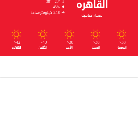
القاهره
38º - 25º
45%
5.18 كيلومتر/ساعة
سماء صافية
42
40
38
38
38
℃
℃
℃
℃
℃
الجمعة
السبت
الأحد
الأثنين
الثلاثاء