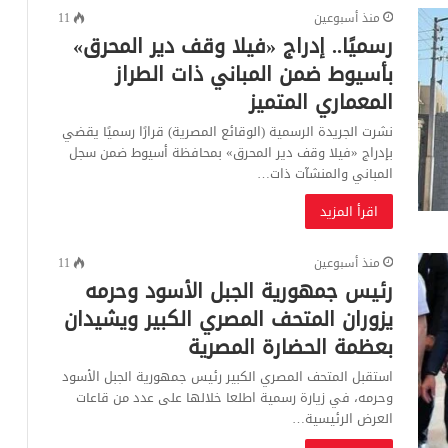
منذ أسبوعين
11
رسميًا.. إدراج «فيلا وقف دير المحرق»
بأسيوط ضمن المباني ذات الطراز
المعماري المتميز
نشرت الجريدة الرسمية (الوقائع المصرية) قرارًا رسميًا يقضي
بإدراج «فيلا وقف دير المحرق» بمحافظة أسيوط ضمن سجل
المباني والمنشآت ذات…
اقرأ المزيد
منذ أسبوعين
11
رئيس جمهورية الجبل الأسود وحرمه
يزوران المتحف المصري الكبير ويشيدان
بعظمة الحضارة المصرية
استقبل المتحف المصري الكبير رئيس جمهورية الجبل الأسود
وحرمه، في زيارة رسمية اطلعا خلالها على عدد من قاعات
العرض الرئيسية…