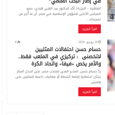
في إطار البحث العلمي”
القاهرة – النيل24 أكّد الدكتور عبد الغني هندي، عضو
المجلس الأعلى للشؤون الإسلامية في مصر، أن ما أُثير من
تصريحات…
اقرأ المزيد
26 يونيو، 2026
9
حسام حسن احتفالات المثليين
لاتخصنى : تركيزي في الملعب فقط..
والأمر يخص «فيفا» واتحاد الكرة
ردَّ حسام حسن، المدير الفني لمنتخب مصر، على الجدل المثار
بشأن احتمالية إقامة أنشطة أو فعاليات داعمة للمثليين على
هامش…
اقرأ المزيد