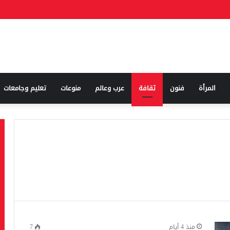
الجيش الإسرائيلي.. خلاف علني بين كاتس وزامير بسبب قائد المنطق
المرأة
فنون
ثقافة
عرب وعالم
منوعات
تعليم وجامعات
منذ 4 أيام
7