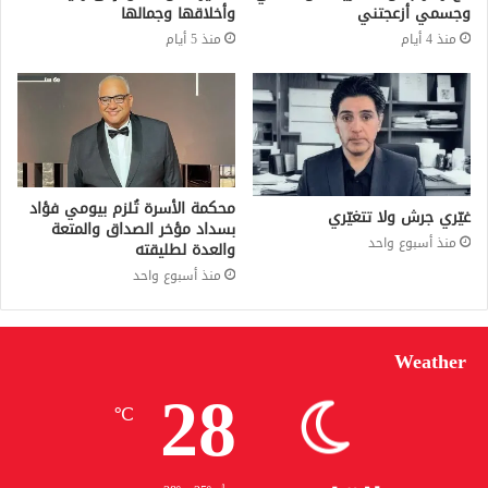
وجسمي أزعجتني
وأخلاقها وجمالها
منذ 4 أيام
منذ 5 أيام
محكمة الأسرة تُلزم بيومي فؤاد
غيّري جرش ولا تتغيّري
بسداد مؤخر الصداق والمتعة
منذ أسبوع واحد
والعدة لطليقته
منذ أسبوع واحد
Weather
28
℃