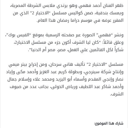
ظهر الفنان أحمد فهمي وهو يرتدي ملابس الشرطة المصرية،
ويمسك بندقية، ضمن كواليس مسلسل “الاختيار 2” الذي من
المقرر عرضه في موسم دراما رمضان هذا العام.
ونشر “فهمي” الصورة عبر صفحته الرسمية بموقع “الفيس بوك”،
وعلق قائلاً: “كان ليا الشرف أكون جزء من مسلسل الاختيار2،
شكراً لكل القائمين علي العمل، مصر، مصر أم الدنيا”.
مسلسل “الاختيار 2” تأليف هاني سرحان، ومن إخراج بيتر ميمي
وإنتاج شركة سينرجي، وبطولة كريم عبد العزيز وأحمد مكى وإياد
نصار وإنجي المقدم وأسماء أبو اليزيد ومحمد علاء وإسلام جمال
وأحمد شاكر عبد اللطيف ورياض الخولى، بجانب عدد من ضيوف
الشرف.
شارك هذا الموضوع: