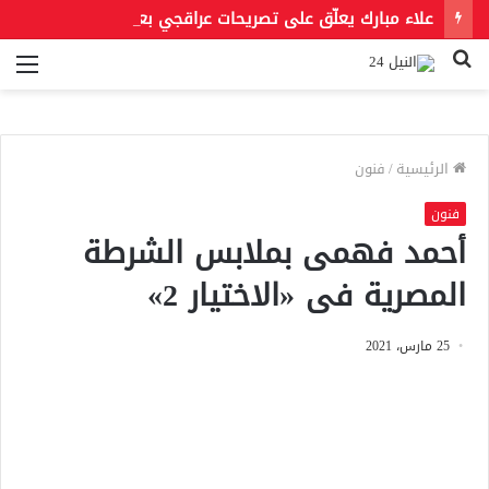
علاء مبارك يعلّق على تصريحات عراقجي بعد حادث مسيّرة دمياط مستشهدًا بمقولة لعمر بن الخطاب
بحث
الق
عن
الرئيسية
/
فنون
فنون
أحمد فهمى بملابس الشرطة
المصرية فى «الاختيار 2»
25 مارس، 2021