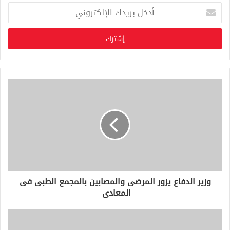
أ
د
خ
ل
ب
ر
ي
د
ك
ا
ل
إ
ل
ك
ت
ر
و
وزير الدفاع يزور المرضى والمصابين بالمجمع الطبى فى
ن
المعادى
ي