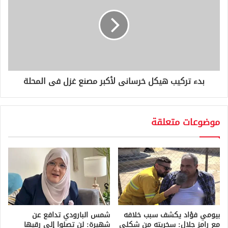
بدء تركيب هيكل خرسانى لأكبر مصنع غزل فى المحلة
موضوعات متعلقة
بيومي فؤاد يكشف سبب خلافه
شمس البارودي تدافع عن
مع رامز جلال: سخريته من شكلي
شهيرة: لن تصلوا إلى رقيها