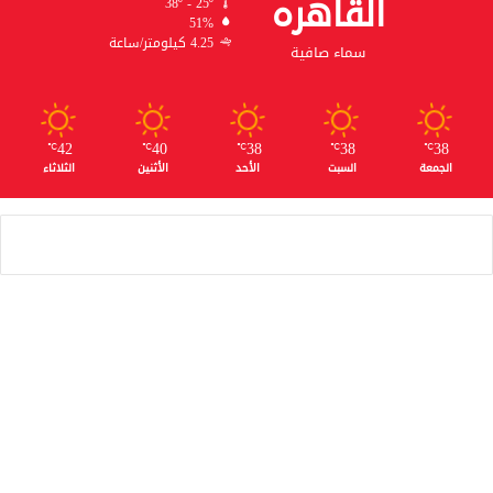
القاهره
38º - 25º
51%
4.25 كيلومتر/ساعة
سماء صافية
42
40
38
38
38
℃
℃
℃
℃
℃
الجمعة
السبت
الأحد
الأثنين
الثلاثاء