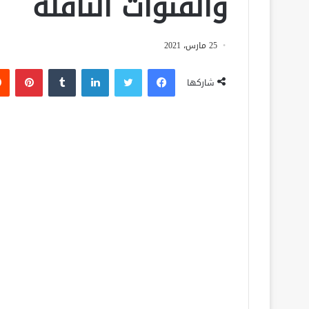
والقنوات الناقلة
25 مارس، 2021
فيسبوك
تويتر
لينكدإن
‏Tumblr
بينتيريست
شاركها