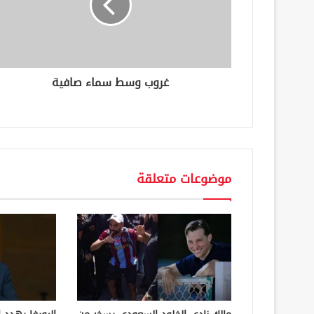
ك
ت
ر
و
ن
غروب وسط سماء صافية
ي
موضوعات متعلقة