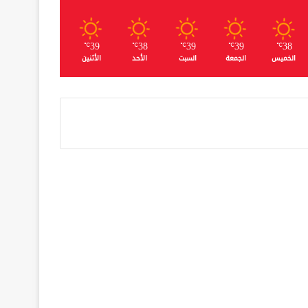
39
38
39
39
38
℃
℃
℃
℃
℃
الخميس
الجمعة
السبت
الأحد
الأثنين