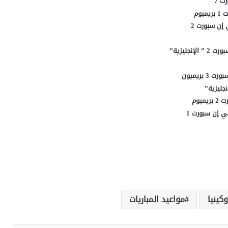
ت 7
وم
ي إن سبورت 2
جليزية”
بريميون
يوم
بي إن سبورت 1
كينيا
مواعيد المباريات