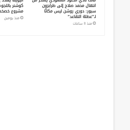
مالك نادي الخلود السعودي يسخر من
اليويفا يهدد 
انتقال محمد صلاح إلى طرابزون
كوشنر باللجوء
سبور: دوري روشن ليس مكانًا
مشروع خصخصة
لـ”عطلة التقاعد”
منذ يومين
منذ 8 ساعات