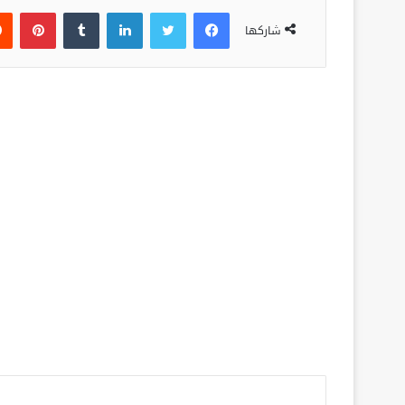
فيسبوك
تويتر
لينكدإن
‏Tumblr
بينتيريست
شاركها