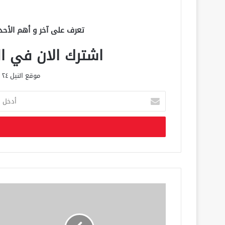
تعرف على آخر و أهم الأحد
اشترك الان في الق
موقع النيل ٢٤ الحصري علي مدار الساعة
أ
د
خ
ل
ب
ر
ي
د
ك
ا
ل
إ
ل