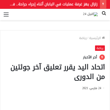
زلزال يهز غرفة عمليات في اليابان أثناء إجراء جراحة.. فيديو يوثق لحظات مرعبة
بحث
الق
عن
الرئيسية
/
رياضة
رياضة
أخر الأخبار
اتحاد اليد يقرر تعليق آخر جولتين
من الدورى
24 مارس، 2021