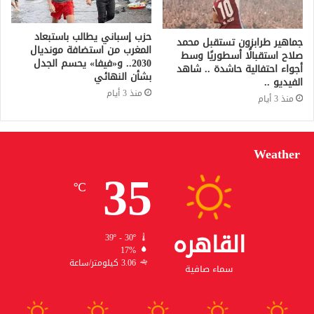
حزب إسباني يطالب باستبعاد
جماهير طرابزون تستقبل محمد
المغرب من استضافة مونديال
صلاح استقبالًا أسطوريًا وسط
2030.. و«فيفا» يحسم الجدل
أجواء احتفالية حاشدة .. شاهد
بشأن النهائي
الفيديو ..
منذ 3 أيام
منذ 3 أيام
Weather
35
℃
القاهره
39º - 30º
17%
3.06 كيلومتر/ساعة
سماء صافية