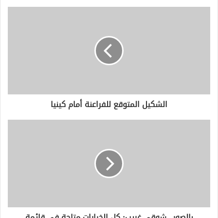
ي
د
ك
ا
ل
إ
ل
ك
ت
ر
و
الشكيل المتوقع للفراعنة أمام كينيا
ن
ي
بالصور.. شوقى غريب: كل الخيارات متاحة في قائمة