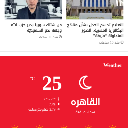
التعليم تحسم الجدل بشأن مناهج
من شبّاك سوريا يدير حزب الله
البكالوريا المصرية: الصور
وجهه نحو السعوديّة
المتداولة “مزيفة”
منذ 11 ساعة
منذ 10 ساعات
Weather
25
℃
القاهره
38º - 25º
73%
2.79 كيلومتر/ساعة
سماء صافية