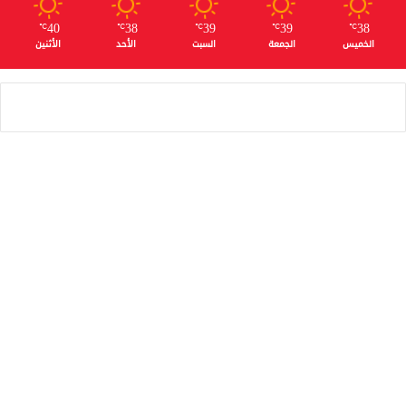
40
38
39
39
38
℃
℃
℃
℃
℃
الخميس
الجمعة
السبت
الأحد
الأثنين