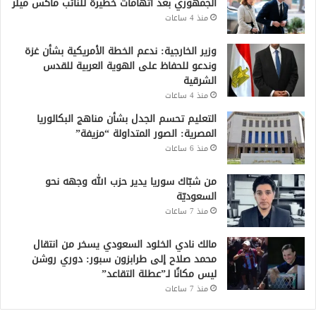
الجمهوري بعد اتهامات خطيرة للنائب ماكس ميلر
منذ 4 ساعات
وزير الخارجية: ندعم الخطة الأمريكية بشأن غزة
وندعو للحفاظ على الهوية العربية للقدس
الشرقية
منذ 4 ساعات
التعليم تحسم الجدل بشأن مناهج البكالوريا
المصرية: الصور المتداولة “مزيفة”
منذ 6 ساعات
من شبّاك سوريا يدير حزب الله وجهه نحو
السعوديّة
منذ 7 ساعات
مالك نادي الخلود السعودي يسخر من انتقال
محمد صلاح إلى طرابزون سبور: دوري روشن
ليس مكانًا لـ”عطلة التقاعد”
منذ 7 ساعات