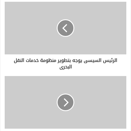
د
ك
ا
ل
إ
ل
ك
ت
ر
و
الرئيس السيسى يوجه بتطوير منظومة خدمات النقل
ن
البحرى
ي