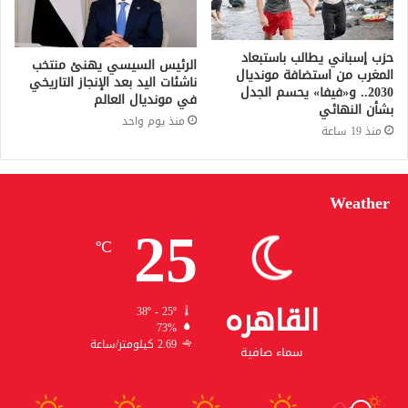
حزب إسباني يطالب باستبعاد
الرئيس السيسي يهنئ منتخب
المغرب من استضافة مونديال
ناشئات اليد بعد الإنجاز التاريخي
2030.. و«فيفا» يحسم الجدل
في مونديال العالم
بشأن النهائي
منذ يوم واحد
منذ 19 ساعة
Weather
25
℃
القاهره
38º - 25º
73%
2.69 كيلومتر/ساعة
سماء صافية