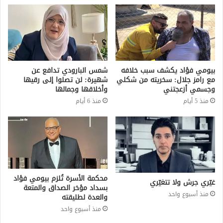
بيومي فؤاد يكشف سبب خلافه
شمس البارودي تدافع عن
مع رامز جلال: سخريته من شكلي
شهيرة: لن تصلوا إلى رقيها
وجسمي أزعجتني
وأخلاقها وجمالها
منذ 5 أيام
منذ 6 أيام
محكمة الأسرة تُلزم بيومي فؤاد
غيّري جرش ولا تتغيّري
بسداد مؤخر الصداق والمتعة
منذ أسبوع واحد
والعدة لطليقته
منذ أسبوع واحد