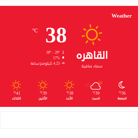
Weather
38
℃
القاهره
38º - 29º
17%
4.23 كيلومتر/ساعة
سماء صافية
41
39
38
39
36
℃
℃
℃
℃
℃
الجمعة
السبت
الأحد
الأثنين
الثلاثاء