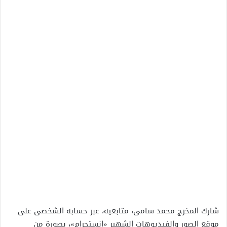
شارك المخرج محمد سامى، متابعيه، عبر حسابه الشخصى على
موقع الصور والفيديوهات الشهير «إنستجرام»، بصورة من