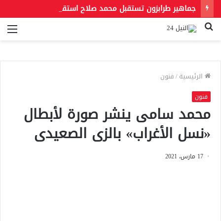
جماهير طرابزون تستقبل محمد صلاح استقبالًا أسطوريًا وسط أجواء احتفالية حاشدة .. شاهد الفيديو ..
بحث
الق
عن
الرئيسية
/
فنون
فنون
محمد سامى ينشر صورة لأبطال
«نسل الأغراب» بالزى الصعيدى
17 مارس، 2021