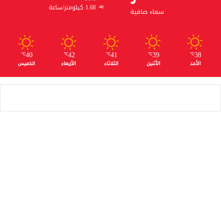
1.68 كيلومتر/ساعة
سماء صافية
40
42
41
39
38
℃
℃
℃
℃
℃
الأحد
الأثنين
الثلاثاء
الأربعاء
الخميس