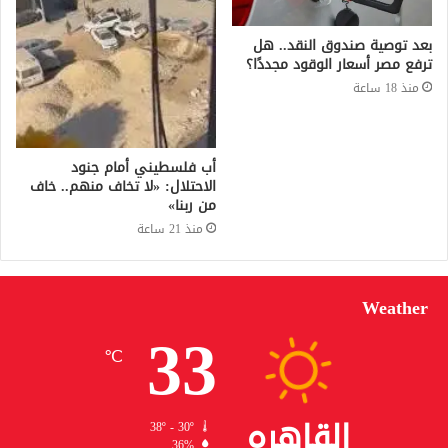
بعد توصية صندوق النقد.. هل
ترفع مصر أسعار الوقود مجددًا؟
منذ 18 ساعة
أب فلسطيني أمام جنود
الاحتلال: «لا تخاف منهم.. خاف
من ربنا»
منذ 21 ساعة
Weather
33
℃
القاهره
38º - 30º
36%