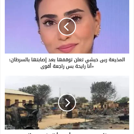
د
ك
ا
ل
إ
ل
ك
ت
ر
و
المذيعة ربى حبشي تعلن توقفها بعد إصابتها بالسرطان:
ن
«أنا رايحة بس راجعة أقوى
ي