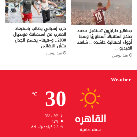
حزب إسباني يطالب باستبعاد
جماهير طرابزون تستقبل محمد
المغرب من استضافة مونديال
صلاح استقبالًا أسطوريًا وسط
2030.. و«فيفا» يحسم الجدل
أجواء احتفالية حاشدة .. شاهد
بشأن النهائي
الفيديو ..
منذ يومين
منذ يومين
Weather
30
℃
القاهره
38º - 30º
42%
2.8 كيلومتر/ساعة
سماء صافية