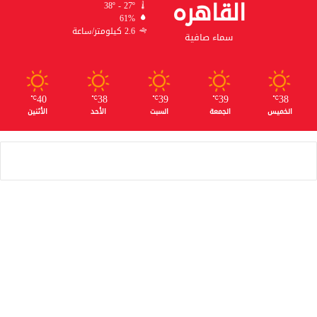
القاهره
38º - 27º
61%
2.6 كيلومتر/ساعة
سماء صافية
40
38
39
39
38
℃
℃
℃
℃
℃
الخميس
الجمعة
السبت
الأحد
الأثنين