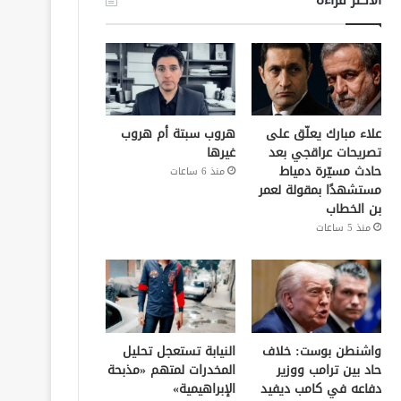
علاء مبارك يعلّق على
هروب سبتة أم هروب
تصريحات عراقجي بعد
غيرها
حادث مسيّرة دمياط
منذ 6 ساعات
مستشهدًا بمقولة لعمر
بن الخطاب
منذ 5 ساعات
واشنطن بوست: خلاف
النيابة تستعجل تحليل
حاد بين ترامب ووزير
المخدرات لمتهم «مذبحة
دفاعه في كامب ديفيد
الإبراهيمية»