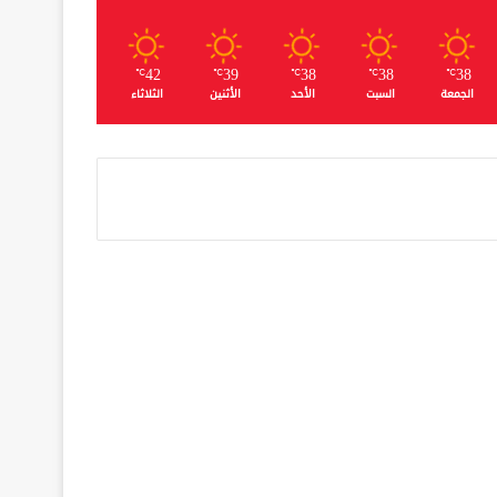
42
39
38
38
38
℃
℃
℃
℃
℃
الجمعة
السبت
الأحد
الأثنين
الثلاثاء