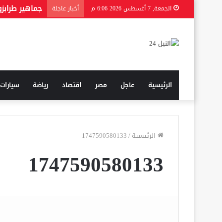
الجمعة, 7 أغسطس 2026 6:06 م
أخبار عاجلة
الرئيسية
عاجل
مصر
اقتصاد
رياضة
سيارات
الرئيسية
/
1747590580133
1747590580133