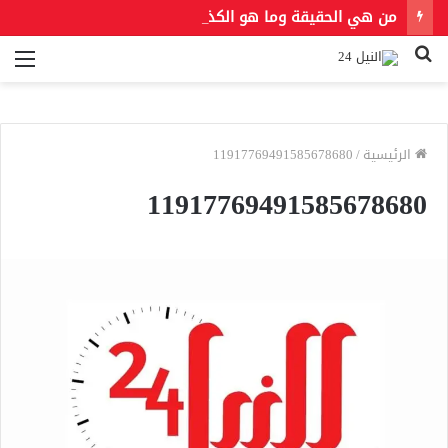
من هي الحقيقة وما هو الكذب
بحث
الق
عن
الرئيسية
/
11917769491585678680
11917769491585678680