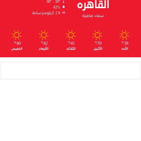
القاهره
38º - 30º
42%
2.8 كيلومتر/ساعة
سماء صافية
40
42
41
39
38
℃
℃
℃
℃
℃
الأحد
الأثنين
الثلاثاء
الأربعاء
الخميس