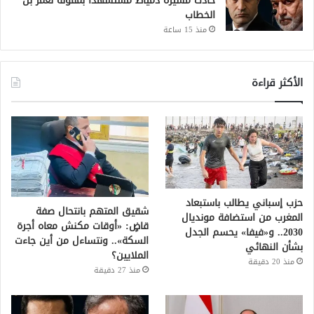
حادث مسيّرة دمياط مستشهدًا بمقولة لعمر بن
الخطاب
منذ 15 ساعة
الأكثر قراءة
حزب إسباني يطالب باستبعاد
شقيق المتهم بانتحال صفة
المغرب من استضافة مونديال
قاضٍ: «أوقات مكنش معاه أجرة
2030.. و«فيفا» يحسم الجدل
السكة».. ونتساءل من أين جاءت
بشأن النهائي
الملايين؟
منذ 20 دقيقة
منذ 27 دقيقة