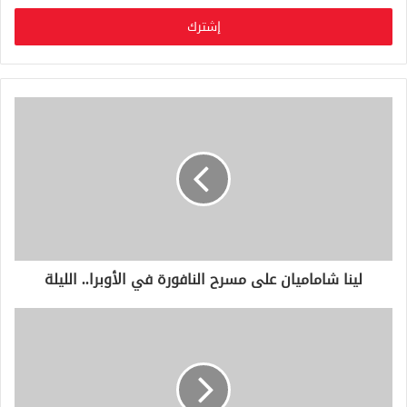
خ
ل
ب
ر
ي
د
ك
ا
ل
إ
ل
ك
ت
ر
و
لينا شاماميان على مسرح النافورة في الأوبرا.. الليلة
ن
ي