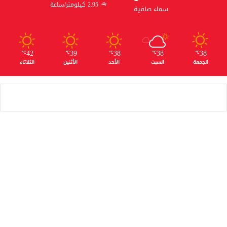
2.95 كيلومتر/ساعة
سماء صافية
42
39
38
38
38
℃
℃
℃
℃
℃
الجمعة
السبت
الأحد
الأثنين
الثلاثاء