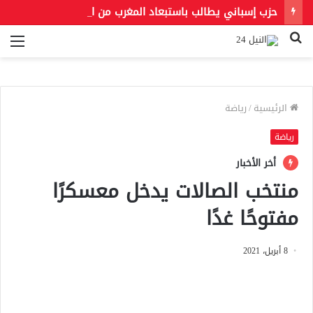
حزب إسباني يطالب باستبعاد المغرب من استضافة مونديال 2030.. و«فيفا» يحسم الجدل بشأن النهائي
بحث
الق
عن
الرئيسية
/
رياضة
رياضة
أخر الأخبار
منتخب الصالات يدخل معسكرًا
مفتوحًا غدًا
8 أبريل، 2021