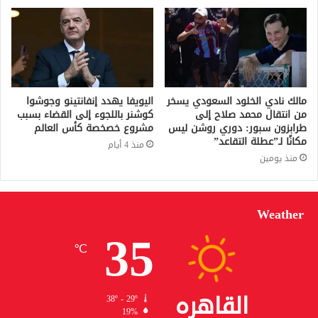
مالك نادي الخلود السعودي يسخر
اليويفا يهدد إنفانتينو وجوشوا
من انتقال محمد صلاح إلى
كوشنر باللجوء إلى القضاء بسبب
طرابزون سبور: دوري روشن ليس
مشروع خصخصة كأس العالم
مكانًا لـ”عطلة التقاعد”
منذ 4 أيام
منذ يومين
Weather
35
℃
القاهره
38º - 29º
19%