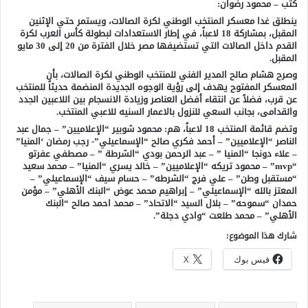
كتب – محمود رضوان:
ينطلق غدا معسكر المنتخب الوطني لكرة الصالات، ويستمر حتي الإثنين
المقبل، بمشاركة 18 لاعباً، في إطار الاستعدادات لبطولة كأس العرب لكرة
القدم داخل الصالات التي تستضيفها مصر خلال الفترة من 20 إلى 30 مايو
المقبل.
وصرح هشام صالح المدير الفني للمنتخب الوطني لكرة الصالات، بأن
المعسكر المفتوح يهدف إلى رؤية الوجوه الجديدة المنضمة حديثاً للمنتخب
عن قرب، فضلاً عن انتقاء أفضل العناصر وزيادة الانسجام بين اللاعبين الجدد
والقدامى، بجانب السعي للنزول بالاعمار السنيه للاعبي المنتخب.
وتضم قائمة المنتخب 18 لاعباً، هم: محمود شوبير “الإعلاميين” – جمال عبد
الناصر “الإعلاميين” – أحمد فكري صالح “الإسماعيلي”- رجب رمضان ‘المنيا”
– علاء دونجا “المنيا ” – عبد الرحمن بودي “الشرطة ” – مصطفي عفرتو
“mvp” – محمود تريكه “الإعلاميين” – خالد يسري “المنيا” – محمد سعيد
“مستقبل وطن” – علي فرج “الشرطه” – حسام سيف “الإسماعيلي” –
المعتز بالله “الإسماعيلي” – إبراهيم محمد عوض “البنك الأهلي” – مؤمن
حمدان “سموحه” – بلال السيد “الاتحاد” – محمد احمد صالح “البنك
الأهلي” – محمد طلعت “وادي دجلة”.
شارك هذا الموضوع:
فيس بوك
X