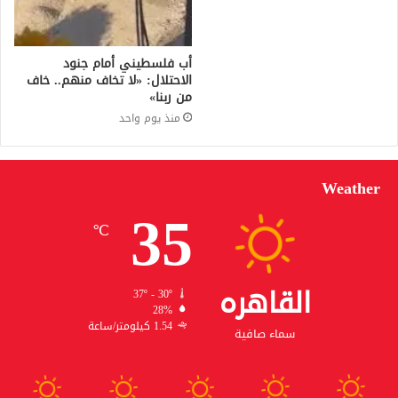
أب فلسطيني أمام جنود
الاحتلال: «لا تخاف منهم.. خاف
من ربنا»
منذ يوم واحد
Weather
35
℃
القاهره
37º - 30º
28%
1.54 كيلومتر/ساعة
سماء صافية