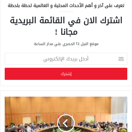
تعرف على آخر و أهم الأحداث المحلية و العالمية لحظة بلحظة
اشترك الان في القائمة البريدية
مجانا !
موقع النيل ٢٤ الحصري علي مدار الساعة
أ
د
خ
ل
ب
ر
ي
د
ك
ا
ل
إ
ل