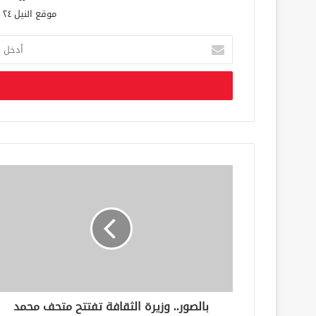
موقع النيل ٢٤ الحصري علي مدار الساعة
أ
د
خ
ل
ب
ر
ي
د
ك
ا
ل
إ
ل
ك
ت
ر
و
ن
بالصور.. وزيرة الثقافة تفتتح متحف محمد
ي