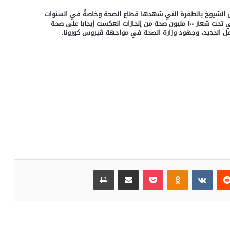
 الشيوخ بالطفرة التي شهدها قطاع الصحة وخاصةً في السنوات
الأخيرة، وما حققته مبادرات السيد الرئيس عبدالفتاح السيسي تحت شعار ١٠٠ مليون صحة من إنجازات انعكست إيجابا على صحة
مل الجديد، وجهود وزارة الصحة في مواجهة ڤيروس كورونا.
‏Reddit
‏VKontakte
Odnoklassniki
بوكيت
مشاركة عبر البريد
طباعة