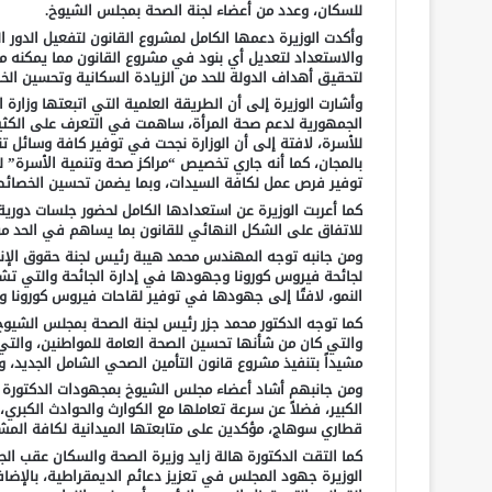
للسكان، وعدد من أعضاء لجنة الصحة بمجلس الشيوخ.
وأكدت الوزيرة دعمها الكامل لمشروع القانون لتفعيل الدور ا
والاستعداد لتعديل أي بنود في مشروع القانون مما يمكنه من
لتحقيق أهداف الدولة للحد من الزيادة السكانية وتحسين الخ
وأشارت الوزيرة إلى أن الطريقة العلمية التي اتبعتها وزارة
الجمهورية لدعم صحة المرأة، ساهمت في التعرف على الكثير
للأسرة، لافتة إلى أن الوزارة نجحت في توفير كافة وسائل 
بالمجان، كما أنه جاري تخصيص “مراكز صحة وتنمية الأسرة”
توفير فرص عمل لكافة السيدات، وبما يضمن تحسين الخصائص
كما أعربت الوزيرة عن استعدادها الكامل لحضور جلسات دوري
للاتفاق على الشكل النهائي للقانون بما يساهم في الحد من 
ومن جانبه توجه المهندس محمد هيبة رئيس لجنة حقوق الإنس
لجائحة فيروس كورونا وجهودها في إدارة الجائحة والتي تشه
النمو، لافتًا إلى جهودها في توفير لقاحات فيروس كورونا و
كما توجه الدكتور محمد جزر رئيس لجنة الصحة بمجلس الشيوخ ب
والتي كان من شأنها تحسين الصحة العامة للمواطنين، والت
مشيداً بتنفيذ مشروع قانون التأمين الصحي الشامل الجديد،
ومن جانبهم أشاد أعضاء مجلس الشيوخ بمجهودات الدكتورة ه
الكبير، فضلاً عن سرعة تعاملها مع الكوارث والحوادث الكبر
قطاري سوهاج، مؤكدين على متابعتها الميدانية لكافة المشر
كما التقت الدكتورة هالة زايد وزيرة الصحة والسكان عقب ا
الوزيرة جهود المجلس في تعزيز دعائم الديمقراطية، بالإض