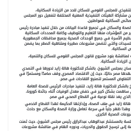
لتنفيذي للمجلس القومي للسكان للحد من الزيادة السكانية،
 مشاركة الهيئات التنفيذية المعنية المختلفة لتفعيل دور المجلس
صائص السكانية للمواطنين.
 الصحة والسكان في تجميع قاعدة البيانات من خلال تنفيذ مبادرة رئيس
 من المؤشرات منها التعليم والتوظيف وكافة المحددات السكانية
تنظيم الأسرة في جميع الوحدات الصحية بجميع محافظات الجمهورية
 للسيدات والتي تتضمن مشروعات صغيرة ومتناهية الصغر بما يضمن
 السكانية.
ة لمناقشة بنود مشروع قانون المجلس القومي للسكان والتنمية،
الزيادة السكانية.
ان بمجلس الشيوخ، بالشكر للدكتورة هالة زايد لدورها في التصدي
دها مصر حاليًا، حيث إن الاقتصاد المصري وقف صامدًا ومستمرًا في
التفاوض المستمر لتصنيع اللقاحات في مصر.
الشكر للدكتورة هالة زايد، لتنفيذ مبادرات الرئيس للصحة العامة
ي ساهمت بشكل كبير في خفض معدل الوفيات أثناء جائحة كورونا،
 والذي يعد نقلة نوعية في القطاع الصحي في مصر.
الة زايد في ملف الصحة، وإدارتها الحكيمة لهذا القطاع الخدمي
ي، وهذا ظهر جلياً في سرعة تعامل وزارة الصحة والسكان مع حادث
وعات الصحية الكبرى.
لجلسة بالمستشار عبدالوهاب عبدالرازق رئيس مجلس الشيوخ، حيث ثمنت
افة إلى ترسيخ الحقوق والحريات، ودوره الهام في مناقشة مشروعات