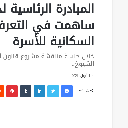
المبادرة الرئاسية ل
ساهمت في التعرف
السكانية للأسرة
خلال جلسة مناقشة مشروع قانون ا
الشيوخ..
4 أبريل، 2021
فيسبوك
تويتر
لينكدإن
‏Tumblr
بينتيريست
شاركها