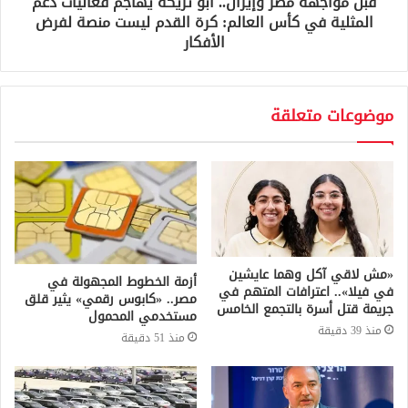
قبل مواجهة مصر وإيران.. أبو تريكة يهاجم فعاليات دعم
المثلية في كأس العالم: كرة القدم ليست منصة لفرض
الأفكار
موضوعات متعلقة
«مش لاقي آكل وهما عايشين
أزمة الخطوط المجهولة في
في فيلا».. اعترافات المتهم في
مصر.. «كابوس رقمي» يثير قلق
جريمة قتل أسرة بالتجمع الخامس
مستخدمي المحمول
منذ 39 دقيقة
منذ 51 دقيقة