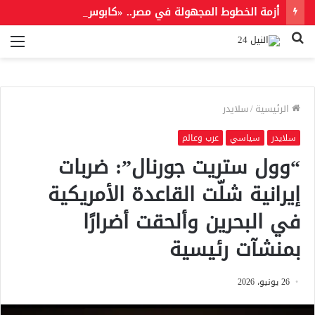
أزمة الخطوط المجهولة في مصر.. «كابوس رقمي» يثير قلق مستخدمي المحمول
بحث
الق
عن
الرئيسية
/
سلايدر
سلايدر
سياسي
عرب وعالم
“وول ستريت جورنال”: ضربات
إيرانية شلّت القاعدة الأمريكية
في البحرين وألحقت أضرارًا
بمنشآت رئيسية
26 يونيو، 2026