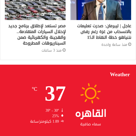
عاجل | ليبرمان: صدرت تعليمات
مصر تستعد لإطلاق برنامج جديد
بالانسحاب من غزة رغم رفض
لإحلال السيارات المتقادمة..
نتنياهو خطة النقاط الـ15
والهجينة والكهربائية ضمن
السيناريوهات المطروحة
منذ ساعة واحدة
منذ 3 ساعات
Weather
37
℃
القاهره
39º - 30º
25%
1.89 كيلومتر/ساعة
سماء صافية