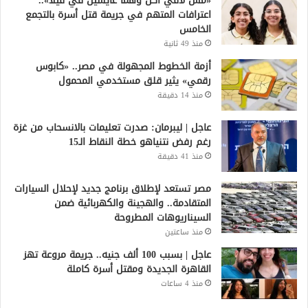
«مش لاقي آكل وهما عايشين في فيلا»..
اعترافات المتهم في جريمة قتل أسرة بالتجمع
الخامس
منذ 49 ثانية
أزمة الخطوط المجهولة في مصر.. «كابوس
رقمي» يثير قلق مستخدمي المحمول
منذ 14 دقيقة
عاجل | ليبرمان: صدرت تعليمات بالانسحاب من غزة
رغم رفض نتنياهو خطة النقاط الـ15
منذ 41 دقيقة
مصر تستعد لإطلاق برنامج جديد لإحلال السيارات
المتقادمة.. والهجينة والكهربائية ضمن
السيناريوهات المطروحة
منذ ساعتين
عاجل | بسبب 100 ألف جنيه.. جريمة مروعة تهز
القاهرة الجديدة ومقتل أسرة كاملة
منذ 4 ساعات