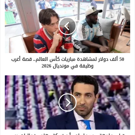
د
ك
ا
ل
إ
ل
ك
ت
ر
و
50 ألف دولار لمشاهدة مباريات كأس العالم.. قصة أغرب
ن
وظيفة في مونديال 2026
ي