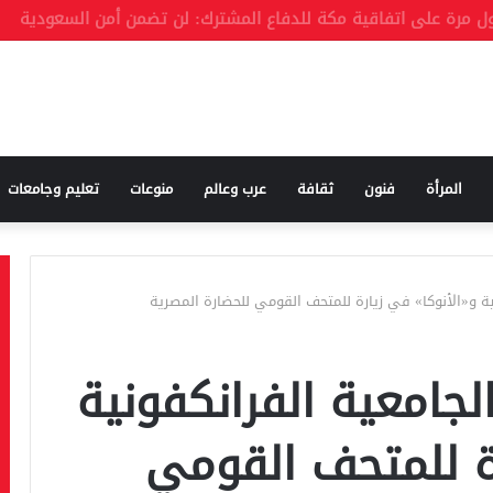
للدفاع المشترك
المرأة
فنون
ثقافة
عرب وعالم
منوعات
تعليم وجامعات
ية و«الأنوكا» في زيارة للمتحف القومي للحضارة المصرية
لجامعية الفرانكفونية
رة للمتحف القومي