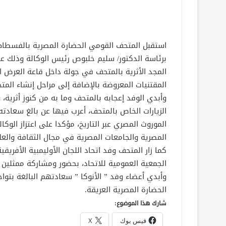
استقبل المتحف القومي الحضارة المصرية بالفسطاط 
برئاسة الدكتور/ سليم خلبوص رئيس الوكالة وذلك ع
المجد الأثرية بالمتحف في جولة داخل قاعة العرض ا
المقتنيات المعروضة بالإضافة إلى مراحل إنشاء المت
وأبدي الوفد إعجابه بالمتحف وما به من كنوز أثري
الزيارات الخاص بالمتحف، أعرب فيها عن بالغ سعادته 
الموروث المصري عبر التاريخ، مؤكدا على اعتزاز الوكا
المصرية والجامعات المصرية في مجال الثقافة والعل
كما زار المتحف وفد اتحاد اللجان الأوليمبية الأفريق
الجمعية العمومية للاتحاد، بحضور ومشاركة ممثلين من 54 دولة أفري
وأبدي أعضاء وفد ” الأنوكا ” سعادتهم البالغة بتو
الحضارة المصرية العريقة.
شارك هذا الموضوع:
فيس بوك
X