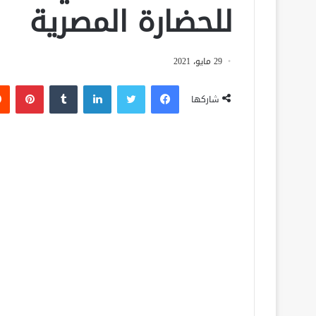
للحضارة المصرية
29 مايو، 2021
فيسبوك
تويتر
لينكدإن
‏Tumblr
بينتيريست
شاركها