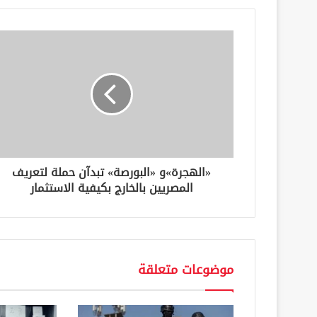
د
ك
ا
ل
إ
ل
ك
ت
ر
و
ن
«الهجرة»و «البورصة» تبدآن حملة لتعريف
ي
المصريين بالخارج بكيفية الاستثمار
موضوعات متعلقة