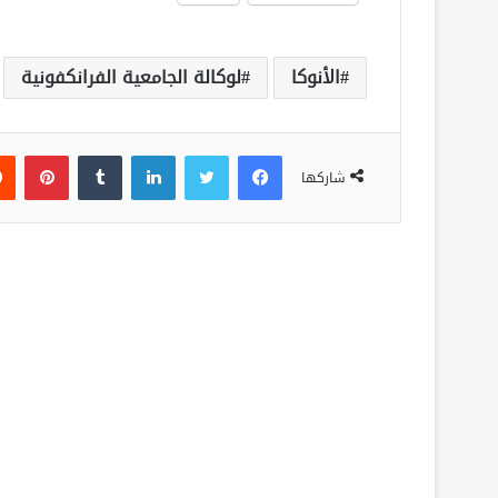
الأنوكا
لوكالة الجامعية الفرانكفونية
فيسبوك
تويتر
لينكدإن
‏Tumblr
بينتيريست
شاركها