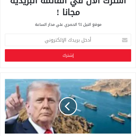
اشترك الان في القائمة البريدية
مجانا !
موقع النيل ٢٤ الحصري علي مدار الساعة
أ
د
خ
ل
ب
ر
ي
د
ك
ا
ل
إ
ل
ك
ت
ر