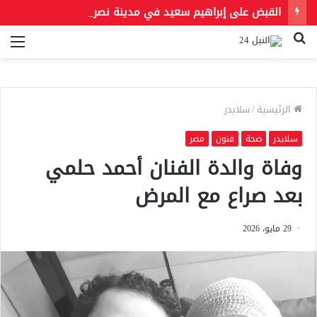
القبض على إبراهيم سعيد في مدينة نصر لتنفيذ حكمين قضائيين بـ460 ألف جنيه في قضايا نفقة
بحث
الق
عن
الرئيسية
/
سلايدر
سلايدر
صحة
فنون
مصر
وفاة والدة الفنان أحمد حلمي
بعد صراع مع المرض
29 مايو، 2026