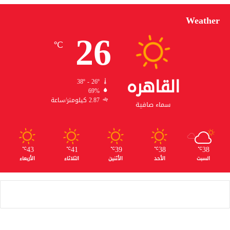
Weather
26
℃
القاهره
38º - 26º
69%
2.87 كيلومتر/ساعة
سماء صافية
43
41
39
38
38
℃
℃
℃
℃
℃
السبت
الأحد
الأثنين
الثلاثاء
الأربعاء