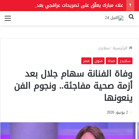
علاء مبارك يعلّق على تصريحات عراقجي بعد حادث مسيّرة دمياط مستشهدًا بمقولة لعمر بن الخطاب
بحث
الق
عن
الرئيسية
/
سلايدر
سلايدر
صحة
فنون
مصر
وفاة الفنانة سهام جلال بعد
أزمة صحية مفاجئة.. ونجوم الفن
ينعونها
2 يونيو، 2026