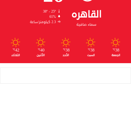
القاهره
38º - 25º
61%
2.3 كيلومتر/ساعة
سماء صافية
42
40
38
38
38
℃
℃
℃
℃
℃
الجمعة
السبت
الأحد
الأثنين
الثلاثاء