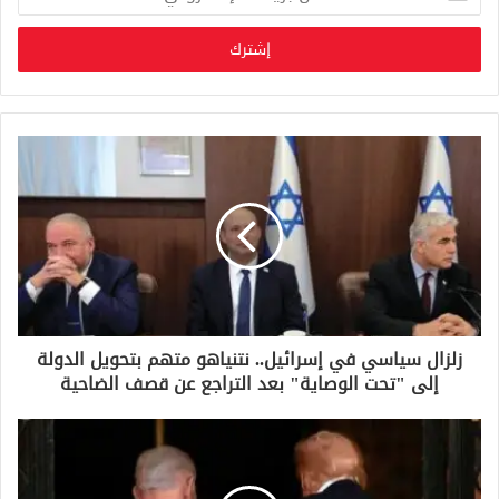
د
خ
ل
ب
ر
ي
د
ك
ا
ل
إ
ل
ك
ت
ر
و
زلزال سياسي في إسرائيل.. نتنياهو متهم بتحويل الدولة
ن
إلى "تحت الوصاية" بعد التراجع عن قصف الضاحية
ي