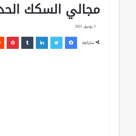
مجالي السكك الحدي
5 يونيو، 2021
فيسبوك
تويتر
لينكدإن
‏Tumblr
بينتيريست
شاركها