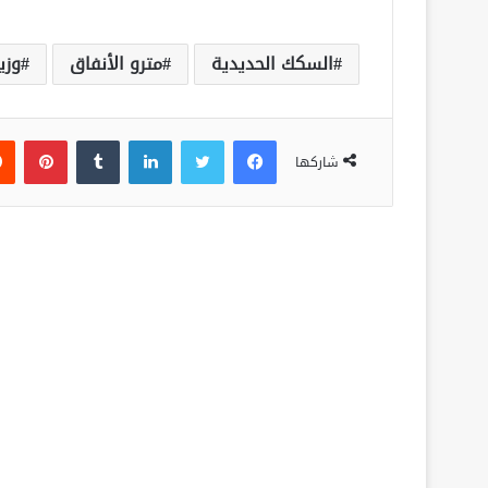
السكك الحديدية
مترو الأنفاق
وزي
فيسبوك
تويتر
لينكدإن
‏Tumblr
بينتيريست
شاركها