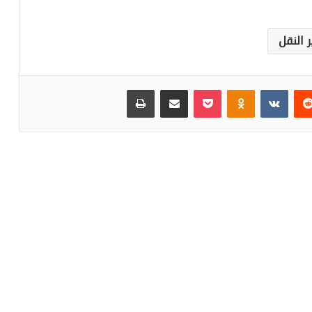
ر النقل
‏Reddit
‏VKontakte
Odnoklassniki
بوكيت
مشاركة عبر البريد
طباعة