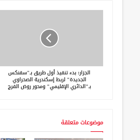
د
ك
ا
ل
إ
ل
ك
ت
ر
و
ن
الجزار: بدء تنفيذ أول طريق بـ"سفنكس
ي
الجديدة" لربط إسكندرية الصحراوي
بـ"الدائري الإقليمي" ومحور روض الفرج
موضوعات متعلقة