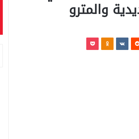
دية والمترو
‏Reddit
‏VKontakte
Odnoklassniki
بوكيت