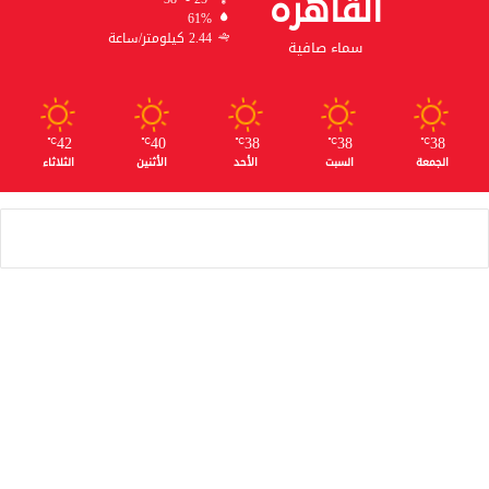
القاهره
61%
2.44 كيلومتر/ساعة
سماء صافية
42
40
38
38
38
℃
℃
℃
℃
℃
الجمعة
السبت
الأحد
الأثنين
الثلاثاء