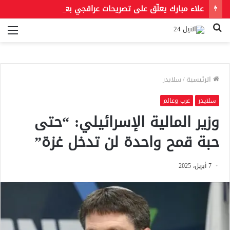
علاء مبارك يعلّق على تصريحات عراقجي بعد حادث مسيّرة دمياط مستشهدًا بمقولة لعمر بن الخطاب
بحث
الق
عن
الرئيسية
/
سلايدر
سلايدر
عرب وعالم
وزير المالية الإسرائيلي: “حتى
حبة قمح واحدة لن تدخل غزة”
7 أبريل، 2025