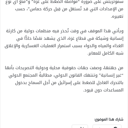
سموتريتش على ضرورة “مواصلة الضغط على غزة” و”منع أي نوع
من الإمدادات التي قد تُستغل من قِبل حركة حماس”، حسب
تعبيره.
ويأتي هذا الموقف في وقت تُحذر فيه منظمات دولية من كارثة
إنسانية وشيكة في قطاع غزة، الذي يشهد نقصًا حادًّا في
الغذاء والمياه والدواء بسبب استمرار العمليات العسكرية والإغلاق
شبه الكامل للمعابر.
من جهتها، وصفت جهات حقوقية محلية ودولية التصريحات بأنها
“غير إنسانية” وتنتهك القانون الدولي، مطالبةً المجتمع الدولي
بالتحرك العاجل للضغط على إسرائيل من أجل السماح بدخول
المساعدات دون قيود.
شارك هذا الموضوع: