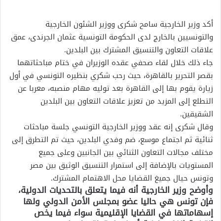
أكد وزير الخارجية سامح شكرى ووزير الشئون الخارجية
والتونسيين بالخارج لدى الحكومة التونسية عثمان الجرندى، عمق
علاقات التعاون والتنسيق المشترك بين البلدين.
جاء ذلك خلال لقاء صحفي عقده الوزيران في ختام مباحثاتهما
بقصر التحرير بالقاهرة، حيث رحب شكري بنظيره التونسي في أول
زيارة يقوم بها إلى القاهرة بعد توليه مهام منصبه، معربا عن
التطلع إلى المزيد من تعزيز علاقات التعاون بين البلدين
الشقيقين.
وقال شكرى إنه عقد ووزير الخارجية التونسي جلسة مباحثات
ثنائية ثم اجتماع موسع، ضم وفدي البلدين، حيث تم التطرق إلى
مختلف مجالات التعاون الثنائي بين الجانبين وعلى جميع
المستويات بالإضافة إلى استمرار التنسيق الوثيق بين مصر
وتونس حيال جميغ القضايا محل الاهتمام المشترك.
وأوضح وزير الخارجية أنه فيما يتعلق بالتحديات الدولية،
فإن تونس هي حاليا عضو بمجلس الأمن الدولي ولها
إسهاماتها في القضايا الإقليمية سواء فيما يخص