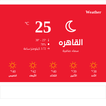
Weather
25
℃
القاهره
38º - 25º
78%
3.72 كيلومتر/ساعة
سماء صافية
40
42
40
39
38
℃
℃
℃
℃
℃
الأحد
الأثنين
الثلاثاء
الأربعاء
الخميس