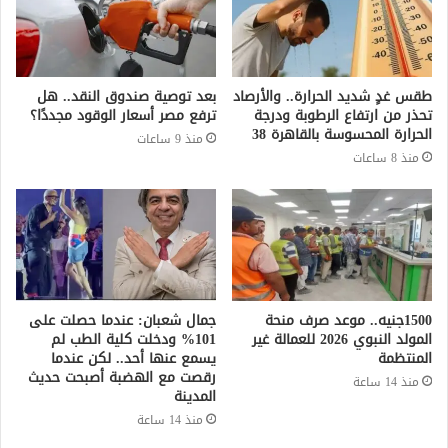
طقس غدٍ شديد الحرارة.. والأرصاد
بعد توصية صندوق النقد.. هل
تحذر من ارتفاع الرطوبة ودرجة
ترفع مصر أسعار الوقود مجددًا؟
الحرارة المحسوسة بالقاهرة 38
منذ 9 ساعات
منذ 8 ساعات
1500جنيه.. موعد صرف منحة
جمال شعبان: عندما حصلت على
المولد النبوي 2026 للعمالة غير
101% ودخلت كلية الطب لم
المنتظمة
يسمع عنها أحد.. لكن عندما
رقصت مع الهضبة أصبحت حديث
منذ 14 ساعة
المدينة
منذ 14 ساعة