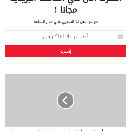
مجانا !
موقع النيل ٢٤ الحصري علي مدار الساعة
أ
د
خ
ل
ب
ر
ي
د
ك
ا
ل
إ
ل
ك
ت
ر