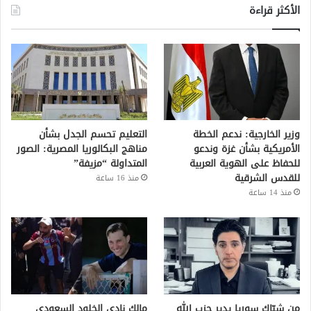
الأكثر قراءة
وزير الخارجية: ندعم الخطة
التعليم تحسم الجدل بشأن
الأمريكية بشأن غزة وندعو
مناهج البكالوريا المصرية: الصور
للحفاظ على الهوية العربية
المتداولة “مزيفة”
للقدس الشرقية
منذ 16 ساعة
منذ 14 ساعة
من شبّاك سوريا يدير حزب الله
مالك نادي الخلود السعودي