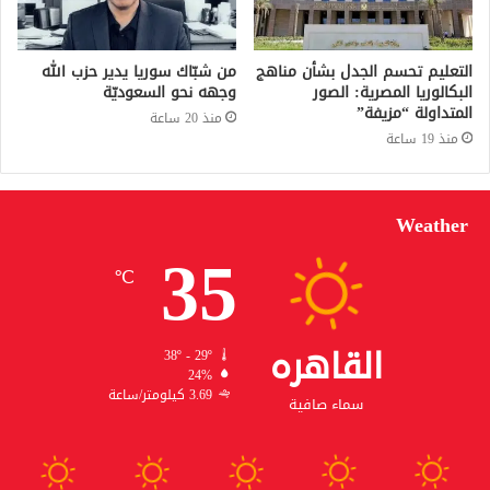
التعليم تحسم الجدل بشأن مناهج
من شبّاك سوريا يدير حزب الله
البكالوريا المصرية: الصور
وجهه نحو السعوديّة
المتداولة “مزيفة”
منذ 20 ساعة
منذ 19 ساعة
Weather
35
℃
القاهره
38º - 29º
24%
3.69 كيلومتر/ساعة
سماء صافية