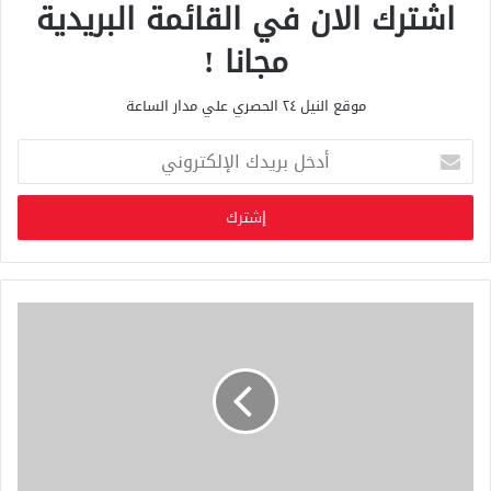
اشترك الان في القائمة البريدية
مجانا !
موقع النيل ٢٤ الحصري علي مدار الساعة
أ
د
خ
ل
ب
ر
ي
د
ك
ا
ل
إ
ل
ك
ت