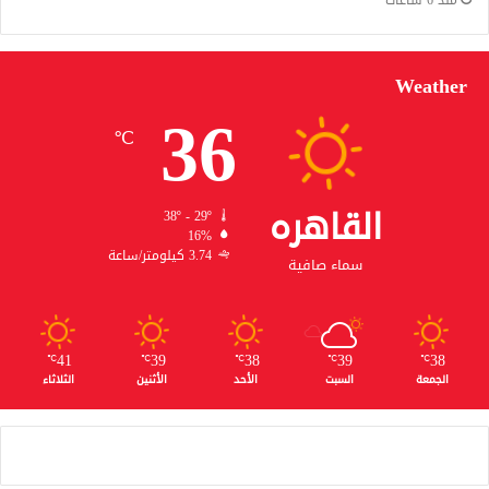
Weather
36
℃
القاهره
38º - 29º
16%
3.74 كيلومتر/ساعة
سماء صافية
41
39
38
39
38
℃
℃
℃
℃
℃
الجمعة
السبت
الأحد
الأثنين
الثلاثاء