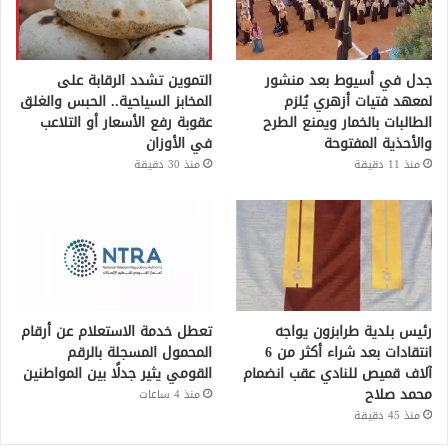
جدل في أسيوط بعد منشور
التموين تشدد الرقابة على
لمعهد فتيات أزهري يُلزم
المخابز السياحية.. الحبس والغلق
الطالبات بالخمار ويمنع الطرح
عقوبة رفع الأسعار أو التلاعب
والأحذية المفتوحة
في الأوزان
منذ 11 دقيقة
منذ 30 دقيقة
رئيس بلدية طرابزون يواجه
تعطل خدمة الاستعلام عن أرقام
انتقادات بعد شراء أكثر من 6
المحمول المسجلة بالرقم
آلاف قميص للنادي عقب انضمام
القومي يثير جدلًا بين المواطنين
محمد صلاح
منذ 4 ساعات
منذ 45 دقيقة