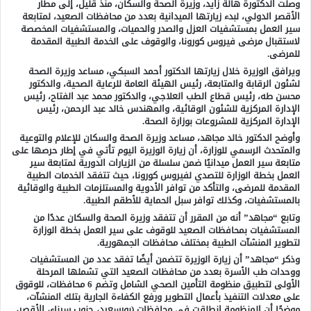
وصلت الدكتورة هالة زايد، وزيرة الصحة والسكان، منذ قليل، إلى مطار
الأقصر الدولي، لبدء زيارتها الميدانية بعدد من محافظات الصعيد، لمتابعة
سير العمل بمستشفيات العزل والصدر والحميات، والمستشفيات المخصصة
لاستقبال مرضى فيروس كورونا، والوقوف على الخدمة الطبية المقدمة
للمرضى.
ويرافق الوزيرة خلال زيارتها الدكتور أحمد السبكي، مساعد وزيرة الصحة
لشئون الرقابة والمتابعة، رئيس الهيئة العامة للرعاية الصحية، والدكتور
محسن طه، رئيس قطاع الطب العلاجي، والدكتور محمد عبد الفتاح، رئيس
الإدارة المركزية للشئون الوقائية، والمهندس خالد عبد الرحمن، رئيس
الإدارة المركزية للمشروعات بوزارة الصحة.
وأوضح الدكتور خالد مجاهد، مساعد وزيرة الصحة والسكان للإعلام والتوعية
والمتحدث الرسمي للوزارة، أن زيارة الوزيرة اليوم تأتي في إطار حرصها على
متابعة سير العمل ميدانيًا ضمن سلسلة من الزيارات الدورية لمتابعة سير
العمل بخطة الوزارة للتصدي لفيروس كورونا، حيث تتفقد الخدمات الطبية
المقدمة للمرضى، والتأكد من توافر الأدوية والمستلزمات الطبية والوقائية
بالمستشفيات، وكذلك توافر سبل الحماية للأطقم الطبية.
وتابع “مجاهد” أنه من المقرر أن تتفقد وزيرة الصحة والسكان عددًا من
المستشفيات بمحافظات الصعيد للوقوف على سير العمل بخطة الوزارة
لتطوير المنشآت الطبية بمختلف محافظات الجمهورية.
وذكر “مجاهد” أن زيارة الوزيرة تتضمن أيضًا تفقد عدد من المستشفيات
ووحدات طب الأسرة بعدد من محافظات الصعيد التي تشملها المرحلة
الأولى لتطبيق منظومة التأمين الصحي الشامل وتضم 6 محافظات، للوقوق
على معدلات التنفيذ بأعمال التطوير ورفع الكفاءة الجارية بتلك المنشآت،
موضحًا أن المنظومة انطلقت في محافظات (بورسعيد، جنوب سيناء، الأقصر،