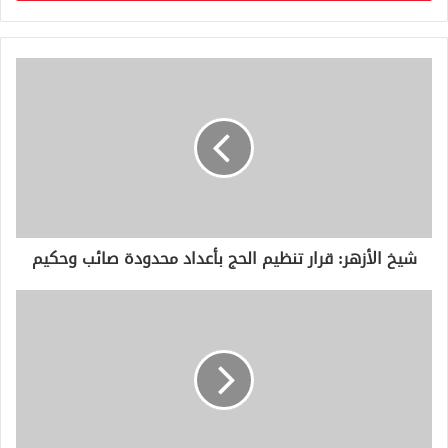
ب
ر
ي
د
ك
ا
ل
إ
ل
ك
ت
ر
و
شيخ الأزهر: قرار تنظيم الحج بأعداد محدودة صائب وحكيم
ن
ي