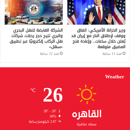
وزير الخزانة الأمريكي: اتفاق
الشركة القابضة للنقل البحري
ووقف لإطلاق النار مع إيران قد
والبري تتيح حجز رحلات شركات
يُعلن خلال ساعات.. وإعادة فتح
نقل الركاب إلكترونيًا عبر تطبيق
المضيق متوقعة
«سهل»
منذ 11 ساعة
منذ 12 ساعة
Weather
26
℃
القاهره
38º - 26º
69%
2.87 كيلومتر/ساعة
سماء صافية