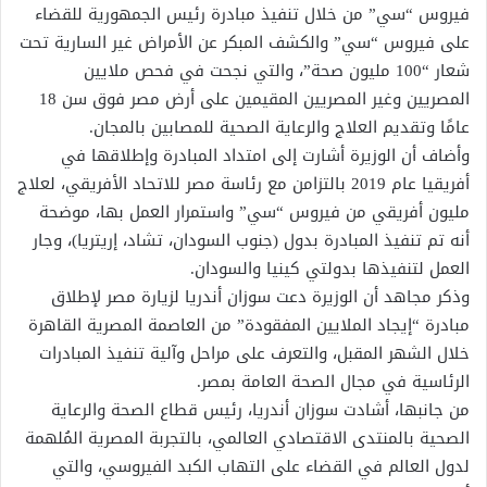
فيروس “سي” من خلال تنفيذ مبادرة رئيس الجمهورية للقضاء
على فيروس “سي” والكشف المبكر عن الأمراض غير السارية تحت
شعار “100 مليون صحة”، والتي نجحت في فحص ملايين
المصريين وغير المصريين المقيمين على أرض مصر فوق سن 18
عامًا وتقديم العلاج والرعاية الصحية للمصابين بالمجان.
وأضاف أن الوزيرة أشارت إلى امتداد المبادرة وإطلاقها في
أفريقيا عام 2019 بالتزامن مع رئاسة مصر للاتحاد الأفريقي، لعلاج
مليون أفريقي من فيروس “سي” واستمرار العمل بها، موضحة
أنه تم تنفيذ المبادرة بدول (جنوب السودان، تشاد، إريتريا)، وجار
العمل لتنفيذها بدولتي كينيا والسودان.
وذكر مجاهد أن الوزيرة دعت سوزان أندريا لزيارة مصر لإطلاق
مبادرة “إيجاد الملايين المفقودة” من العاصمة المصرية القاهرة
خلال الشهر المقبل، والتعرف على مراحل وآلية تنفيذ المبادرات
الرئاسية في مجال الصحة العامة بمصر.
من جانبها، أشادت سوزان أندريا، رئيس قطاع الصحة والرعاية
الصحية بالمنتدى الاقتصادي العالمي، بالتجربة المصرية المُلهمة
لدول العالم في القضاء على التهاب الكبد الفيروسي، والتي