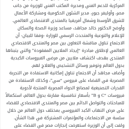
المركزية للدعم الفني ومديرة المكتب الفني للوزيرة من جانب
مصر، وأوليفر جبور، مدير الشئون الحكومية ومشاركة الأعمال
للشرق الأوسط وشمال أفريقيا بالمنتدى الاقتصادي العالمي.
وأوضح الدكتور خالد مجاهد، مساعد وزيرة الصحة والسكان
للإعلام والتوعية والمتحدث الرسمي للوزارة -وفقا للبيان- أن
الاجتماع تناول مناقشة التعاون بين مصر والمنتدى الاقتصادي
العالمي لإطلاق مبادرة “إيجاد الملايين المفقودة” والتي يتبناها
المنتدى بهدف اكتشاف ملايين من مرضى الفيروسات الكبدية
بدول العالم وتوفير وسائل التشخيص والعلاج لهم.
وأضاف مجاهد أن الاجتماع تناول إمكانية الاستفادة من التجربة
المصرية في القضاء على فيروس “سي”، وكذلك الاستفادة من
القدرات التصنيعية لمصانع الدواء المصرية المنتجة لأدوية
فيروسات “C و B” بأسعار تنافسية مقارنة بدول العالم، استكمالاً
للمباحثات والتواصل الدائم بين مصر والمنتدى الاقتصادي للقضاء
على مرض التهاب الكبد الفيروسي بمختلف دول العالم من خلال
سلسة من الاجتماعات والمؤتمرات المشتركة في هذا الشأن.
ولفت إلى أن الوزيرة استعرضت إنجازات مصر في القضاء على