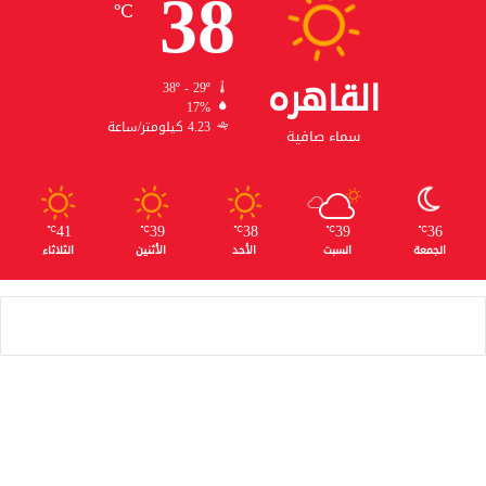
38
℃
القاهره
38º - 29º
17%
4.23 كيلومتر/ساعة
سماء صافية
41
39
38
39
36
℃
℃
℃
℃
℃
الجمعة
السبت
الأحد
الأثنين
الثلاثاء