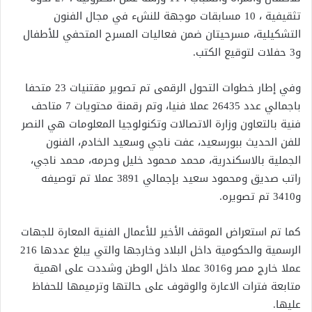
تثقيفية ، 10 مسابقات موجهة للنشء في مجال الفنون
التشكيلية، مسرحيتان ضمن فعاليات المسرح المتحفي للأطفال
و3 حفلات لتوقيع الكتب.
وفي إطار خطوات التحول الرقمى تم تصوير مقتنيات 23 متحفا
باجمالي عدد 26435 عملا فنيا، وتم رقمنة محتويات 7 متاحف
فنية بالتعاون وزارة الاتصالات وتكنولوجيا المعلومات هي النصر
للفن الحديث ببورسعيد، عفت ناجي وسعيد الخادم، الفنون
الجملية بالاسكندرية، محمد محمود خليل وحرمه، محمد ناجي،
راتب صديق ومحمود سعيد بإجمالي 3891 عملا تم توصيفه
و3410 تم تصويره.
كما تم استعراض الموقف الأخير للأعمال الفنية المعارة للجهات
الرسمية والحكومية داخل البلاد وخارجها والتي يبلغ عددها 216
عملا خارج مصر و3016 عملا داخل الوطن وشددت على اهمية
متابعة فترات الاعارة والوقوف على حالتها وترميمها للحفاظ
عليها.