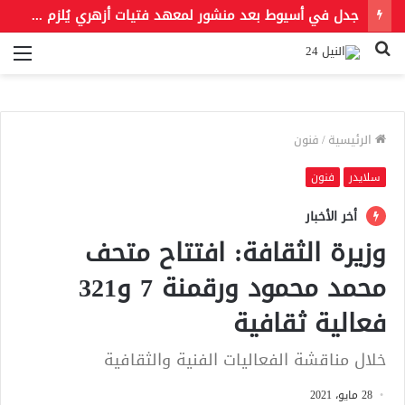
جدل في أسيوط بعد منشور لمعهد فتيات أزهري يُلزم الطالبات بالخمار ويمنع الطرح والأحذية المفتوحة
بحث
الق
عن
الرئيسية
/
فنون
سلايدر
فنون
أخر الأخبار
وزيرة الثقافة: افتتاح متحف
محمد محمود ورقمنة 7 و321
فعالية ثقافية
خلال مناقشة الفعاليات الفنية والثقافية
28 مايو، 2021