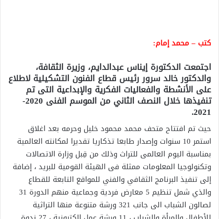
كتب – محمد إمام:
اجتمعت الدكتورة إيناس عبدالدايم، وزيرة الثقافة،
والدكتور خالد سرور رئيس قطاع الفنون التشكيلية لاطلاع
على الأنشطة والفعاليات الفكرية والإبداعية التى تم
تنفيذها خلال النصف الثاني من الموسم الفنى 2020-
2021.
حيث تم افتتاح متحف محمد محمود خليل وحرمه بعد اغلاق
استمر 10 سنوات وإصدار طابعا تذكاريا تقديرا لمكانته العالمية
بمناسبة اليوم العالمى للتراث وذلك من قِبل وزارة الاتصالات
وتكنولوجيا المعلومات ممثلة فى الهيئة القومية للبريد ، إضافة
إلى تنفيذ البرنامج الثقافي والفني للمواقع التابعة للقطاع
والذي شمل تنظيم 5 معارض فردية وجماعية منهم الدورة 31
لصالون الشباب الى جانب 321 ورشة متنوعة منها التراثية
للأطفال والمرأة والشباب ، 11 ورشة عمل الكترونية ، 27 ندوة