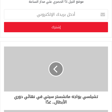
موقع النيل ٢٤ الحصري علي مدار الساعة
أ
د
خ
ل
ب
ر
ي
د
ك
ا
ل
إ
ل
ك
ت
ر
و
تشيلسي يواجه مانشستر سيتي في نهائي دوري
ن
الأبطال.. غدًا
ي