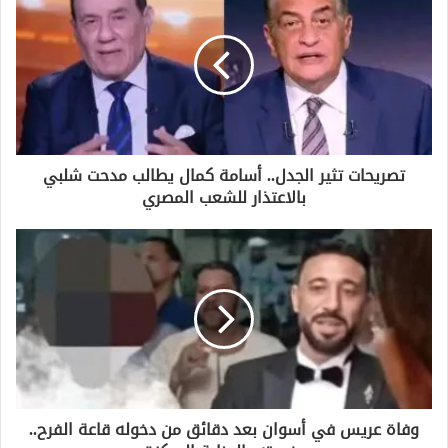
ك
ا
ل
إ
ل
ك
ت
ر
و
تصريحات تثير الجدل.. أسامة كمال يطالب مدحت شلبي
ن
بالاعتذار للشعب المصري
ي
وفاة عريس في أسوان بعد دقائق من دخوله قاعة الفرح..