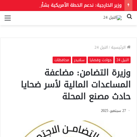
وزير الخارجية: ندعم الخطة الأمريكية بشأن غزة وندعو للحفاظ على الهوية العربية للقدس الشرقية
بحث
الق
عن
الرئيسية
/
النيل 24
النيل 24
حوادث وقضايا
سلايدر
محافظات
وزيرة التضامن: مضاعفة
المساعدات المالية لأسر ضحايا
حادث مصنع المحلة
27 سبتمبر، 2025