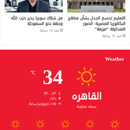
التعليم تحسم الجدل بشأن مناهج
من شبّاك سوريا يدير حزب الله
البكالوريا المصرية: الصور
وجهه نحو السعوديّة
المتداولة “مزيفة”
منذ 18 ساعة
منذ 18 ساعة
Weather
34
℃
القاهره
38º - 29º
24%
3.66 كيلومتر/ساعة
سماء صافية