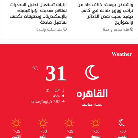
واشنطن بوست: خلاف حاد بين
النيابة تستعجل تحليل المخدرات
ترامب ووزير دفاعه في كامب
لمتهم «مذبحة الإبراهيمية»
ديفيد بسبب نقص الذخائر
بالإسكندرية.. وتحقيقات تكشف
والصواريخ
تفاصيل صادمة
منذ ساعة واحدة
منذ ساعة واحدة
Weather
31
℃
القاهره
31º - 29º
45%
7.92 كيلومتر/ساعة
سماء صافية
39
38
39
38
30
℃
℃
℃
℃
℃
الخميس
الجمعة
السبت
الأحد
الأثنين