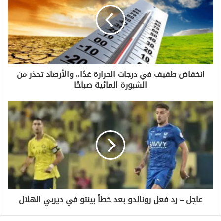
ا
ل
إ
ل
ك
ت
ر
و
انخفاض طفيف في درجات الحرارة غدًا.. والأرصاد تحذر من
ن
الشبورة المائية صباحًا
ي
عاجل – رد فعل رونالدو بعد خطأ بينتو في ديربي الهلال