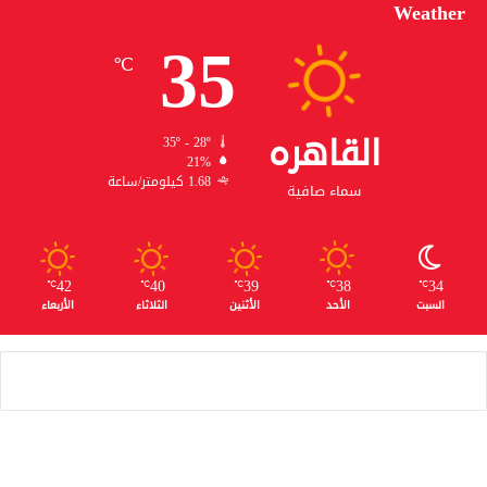
Weather
35
℃
القاهره
35º - 28º
21%
1.68 كيلومتر/ساعة
سماء صافية
42
40
39
38
34
℃
℃
℃
℃
℃
السبت
الأحد
الأثنين
الثلاثاء
الأربعاء