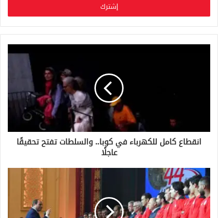
ل
ب
ر
ي
د
ك
ا
ل
إ
ل
ك
ت
ر
و
انقطاع كامل للكهرباء في كوبا.. والسلطات تفتح تحقيقًا
ن
عاجلًا
ي