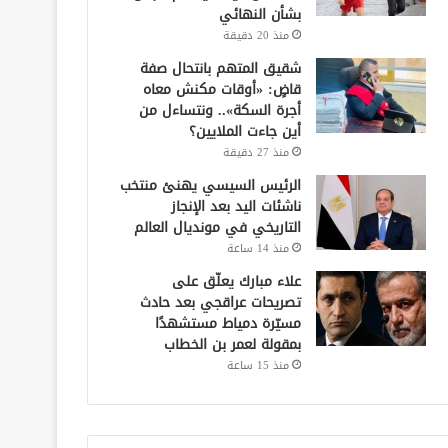
بشأن النهائي
منذ 20 دقيقة
شقيق المتهم بانتحال صفة
قاضٍ: «أوقات مكنش معاه
أجرة السكة».. ونتساءل من
أين جاءت الملايين؟
منذ 27 دقيقة
الرئيس السيسي يهنئ منتخب
ناشئات اليد بعد الإنجاز
التاريخي في مونديال العالم
منذ 14 ساعة
علاء مبارك يعلّق على
تصريحات عراقجي بعد حادث
مسيّرة دمياط مستشهدًا
بمقولة لعمر بن الخطاب
منذ 15 ساعة