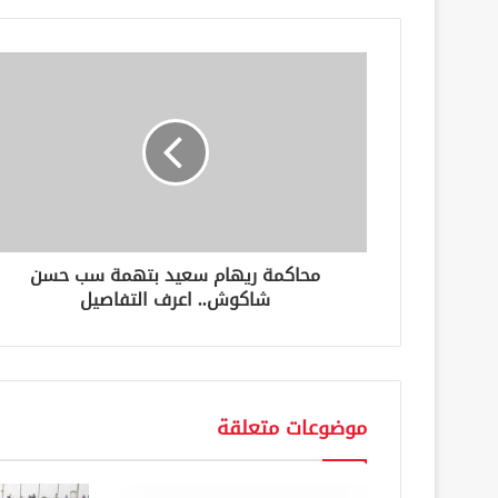
د
ك
ا
ل
إ
ل
ك
ت
ر
و
ن
محاكمة ريهام سعيد بتهمة سب حسن
ي
شاكوش.. اعرف التفاصيل
موضوعات متعلقة