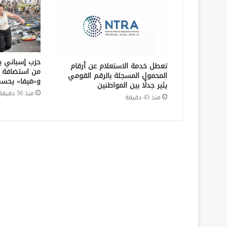
حزب إسباني يط
تعطل خدمة الاستعلام عن أرقام
المحمول المسجلة بالرقم القومي
و«فيفا» يحسم
يثير جدلًا بين المواطنين
منذ 50 دقيقة
منذ 45 دقيقة