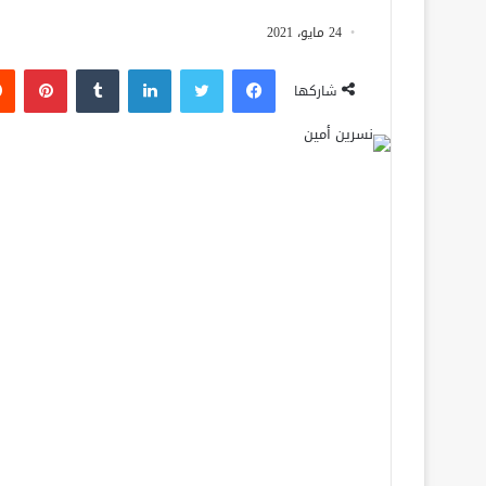
24 مايو، 2021
فيسبوك
تويتر
لينكدإن
‏Tumblr
بينتيريست
شاركها