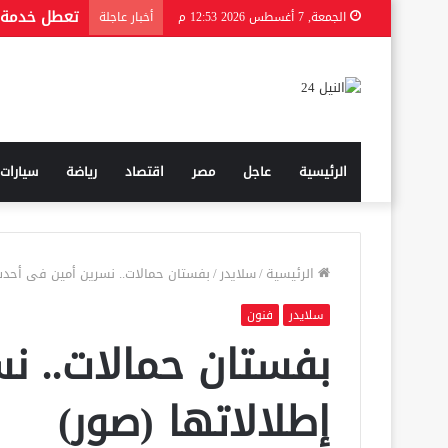
الجمعة, 7 أغسطس 2026 12:53 م
أخبار عاجلة
الرئيسية
عاجل
مصر
اقتصاد
رياضة
سيارات
الرئيسية
/
سلايدر
/
بفستان حمالات.. نسرين أمين فى أحدث 
سلايدر
فنون
بفستان حمالات.. ن
إطلالاتها (صور)