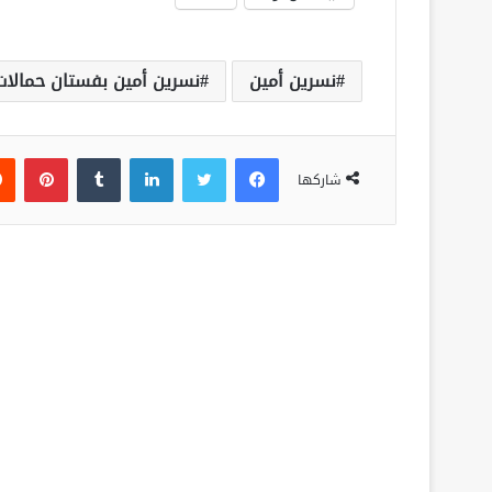
نسرين أمين
نسرين أمين بفستان حمالات
فيسبوك
تويتر
لينكدإن
‏Tumblr
بينتيريست
شاركها