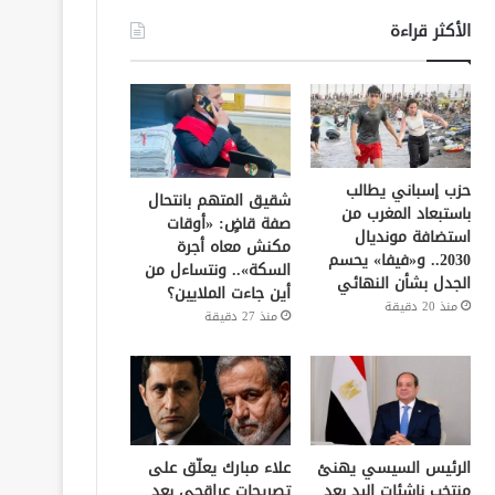
الأكثر قراءة
حزب إسباني يطالب
شقيق المتهم بانتحال
باستبعاد المغرب من
صفة قاضٍ: «أوقات
استضافة مونديال
مكنش معاه أجرة
2030.. و«فيفا» يحسم
السكة».. ونتساءل من
الجدل بشأن النهائي
أين جاءت الملايين؟
منذ 20 دقيقة
منذ 27 دقيقة
الرئيس السيسي يهنئ
علاء مبارك يعلّق على
منتخب ناشئات اليد بعد
تصريحات عراقجي بعد