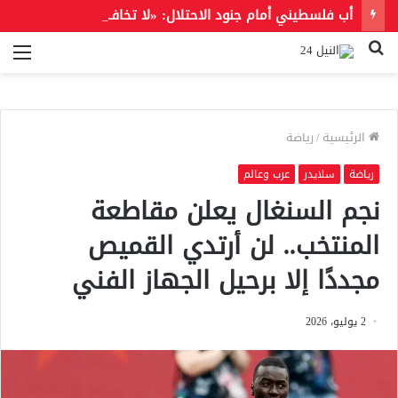
أب فلسطيني أمام جنود الاحتلال: «لا تخاف منهم.. خاف من ربنا»
بحث
الق
عن
الرئيسية
/
رياضة
رياضة
سلايدر
عرب وعالم
نجم السنغال يعلن مقاطعة
المنتخب.. لن أرتدي القميص
مجددًا إلا برحيل الجهاز الفني
2 يوليو، 2026