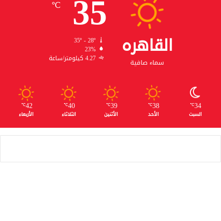
35
℃
القاهره
35º - 28º
23%
4.27 كيلومتر/ساعة
سماء صافية
42
40
39
38
34
℃
℃
℃
℃
℃
السبت
الأحد
الأثنين
الثلاثاء
الأربعاء