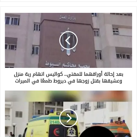
ر
ي
د
ك
ا
ل
إ
ل
ك
ت
ر
و
بعد إحالة أوراقهما للمفتي.. كواليس اتهام ربة منزل
ن
وعشيقها بقتل زوجها في ديروط طمعًا في الميراث
ي