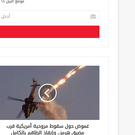
موقع النيل ٢٤ الحصري علي مدار الساعة
أ
د
خ
ل
ب
ر
ي
د
ك
ا
ل
إ
ل
ك
ت
ر
و
ن
غموض حول سقوط مروحية أمريكية قرب
ي
مضيق هرمز.. وإنقاذ الطاقم بالكامل