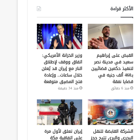
الأكثر قراءة
القبض على إبراهيم
وزير الخزانة الأمريكي:
سعيد في مدينة نصر
اتفاق ووقف لإطلاق
لتنفيذ حكمين قضائيين
النار مع إيران قد يُعلن
بـ460 ألف جنيه في
خلال ساعات.. وإعادة
قضايا نفقة
فتح المضيق متوقعة
منذ 6 دقائق
منذ 34 دقيقة
الشركة القابضة للنقل
إيران تعلق لأول مرة
البحري والبري تتيح حجز
على اتفاقية مكة