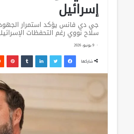
إسرائيل
جي دي فانس يؤكد استمرار الجهود 
سلاح نووي رغم التحفظات الإسرائيلي
9 يونيو، 2026
فيسبوك
تويتر
لينكدإن
‏Tumblr
بينتيريست
شاركها