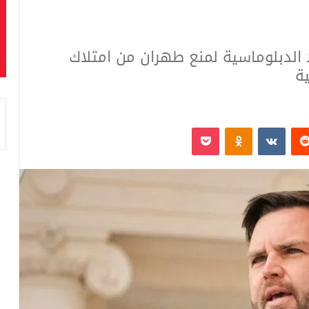
الدبلوماسية لمنع طهران من امتلاك
ة
‏Reddit
‏VKontakte
Odnoklassniki
بوكيت