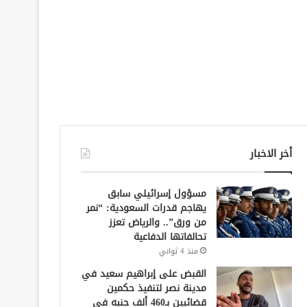
أخر الاخبار
مسؤول إسرائيلي سابق
يهاجم قدرات السعودية: “نمر
من ورق”.. والرياض تعزز
تحالفاتها الدفاعية
منذ 4 ثواني
القبض على إبراهيم سعيد في
مدينة نصر لتنفيذ حكمين
قضائيين بـ460 ألف جنيه في