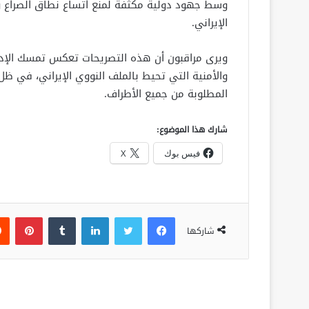
وسط جهود دولية مكثفة لمنع اتساع نطاق الصراع وا
الإيراني.
ويرى مراقبون أن هذه التصريحات تعكس تمسك الإدارة
والأمنية التي تحيط بالملف النووي الإيراني، في ظ
المطلوبة من جميع الأطراف.
شارك هذا الموضوع:
فيس بوك
X
فيسبوك
تويتر
لينكدإن
‏Tumblr
بينتيريست
شاركها