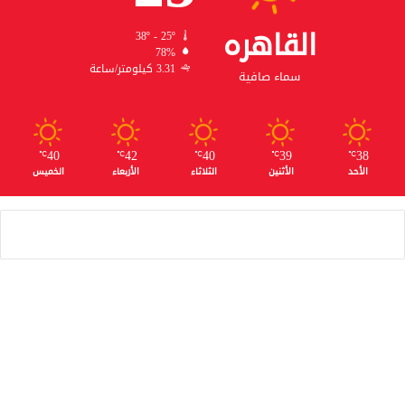
القاهره
38º - 25º
78%
3.31 كيلومتر/ساعة
سماء صافية
40
42
40
39
38
℃
℃
℃
℃
℃
الأحد
الأثنين
الثلاثاء
الأربعاء
الخميس