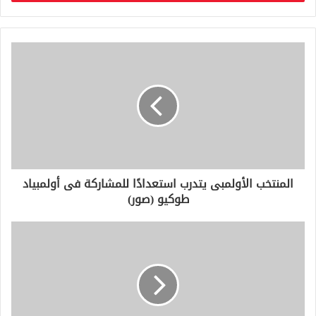
ب
ر
ي
د
ك
ا
ل
إ
ل
ك
ت
ر
و
المنتخب الأولمبى يتدرب استعدادًا للمشاركة فى أولمبياد
ن
طوكيو (صور)
ي