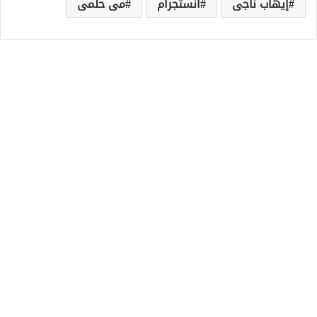
إيهاب ناجى
انستجرام
مى حلمى