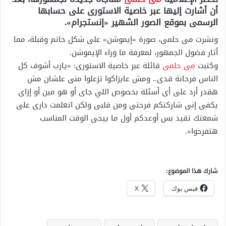
أن أشارت إليها عبر خاصية الاستورى على حسابها
الرسمى بموقع الصور الشهير «إنستجرام».
ونشرت مى حلمى، صورة «إيموشن» على شكل خاتم وقبلة، مما
أثار فضول الجمهور، لمعرفة ما وراء الإيموشن.
وكتبت
مى حلمى
قائلة عبر خاصية الاستورى: «يارب أشوف كل
الناس فرحانة قدى.. ومش عايزاكوا تزعلوا منى علشان مش
هقدر أرد على أى أسئلة بخصوص اللي جاى أو هو مين أو إزاى
يكفى إنى شاركتكم فرحتى ومن قلبى ولكن اتعلمت دارى على
شمعتك تقيد بس أوعدكم أول ما ييجى الوقت المناسب
هتفرحوا».
شارك هذا الموضوع:
فيس بوك
X