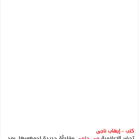
كتب – إيهاب ناجى
تحضر الإعلامية
مى حلمى
مفاجأة جديدة لجمهورها، بعد