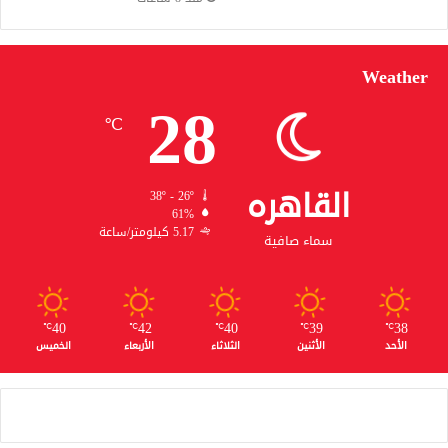
Weather
28
℃
القاهره
38º - 26º
61%
5.17 كيلومتر/ساعة
سماء صافية
40
42
40
39
38
℃
℃
℃
℃
℃
الأحد
الأثنين
الثلاثاء
الأربعاء
الخميس