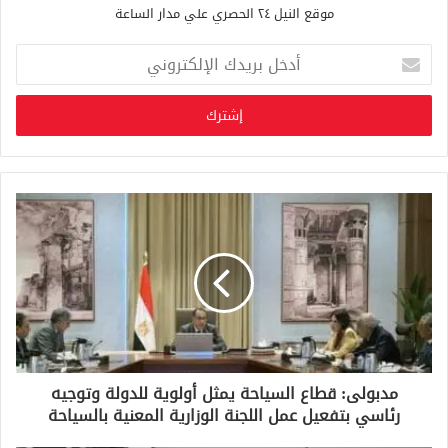
موقع النيل ٢٤ الحصري علي مدار الساعة
أ
د
خ
ل
ب
ر
ي
د
ك
ا
ل
إ
ل
ك
ت
ر
و
مدبولى: قطاع السياحة يمثل أولوية للدولة وتوجيه
ن
رئاسي بتفعيل عمل اللجنة الوزارية المعنية بالسياحة
ي