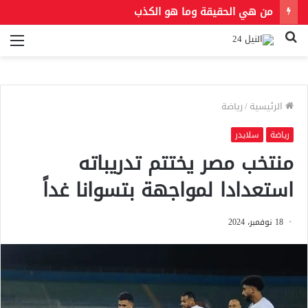
من هي الحقيقة وما هو الكذب
بحث
الق
عن
الرئيسية
/
رياضة
رياضة
سلايدر
منتخب مصر يختتم تدريباته
استعدادا لمواجهة بتسوانا غداً
18 نوفمبر، 2024