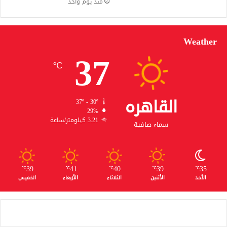
منذ يوم واحد
Weather
37
℃
القاهره
37º - 30º
29%
3.21 كيلومتر/ساعة
سماء صافية
39
41
40
39
35
℃
℃
℃
℃
℃
الأحد
الأثنين
الثلاثاء
الأربعاء
الخميس