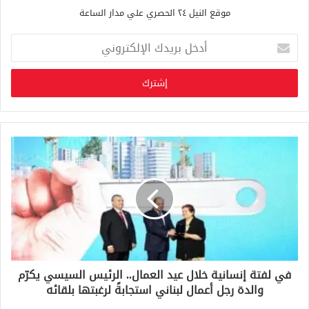
موقع النيل ٢٤ الحصري علي مدار الساعة
أ
د
خ
ل
ب
ر
ي
د
ك
ا
ل
إ
ل
ك
ت
ر
و
في لفتة إنسانية خلال عيد العمال.. الرئيس السيسي يكرّم
ن
والدة رجل أعمال لبناني استجابةً لرغبتها بلقائه
ي