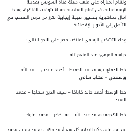
وتقام المباراة على ملعب هيئة قناة السويس بمدينة
الإسماعيلية، في تمام السادسة مساءً بتوقيت القاهرة، وسط
آمال جماهيرية بتحقيق نتيجة إيجابية تعزز من فرص المنتخب في
التأهل إلى الأدوار الإقصائية.
وجاء التشكيل الرسمي لمنتخب مصر على النحو التالي:
حراسة المرمى: عبد المنعم تامر
خط الدفاع: يوسف عبد الحفيظ – أحمد عابدين – عبد الله
بوستنجي – مهاب سامي
خط الوسط: أحمد خالد كاباكا – سيف الدين سفاجا – محمد
السيد
خط الهجوم: محمد عبد الله – عمر خضر – محمد زعلوك
ويجلس على دكة البدلاء كل من: أحمد وهب، محمد سمير، محمد