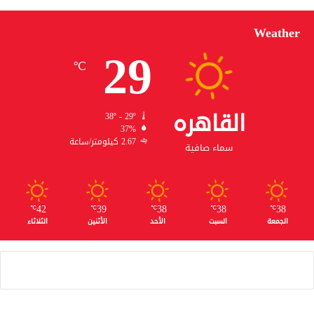
Weather
29
℃
القاهره
38º - 29º
37%
2.67 كيلومتر/ساعة
سماء صافية
42
39
38
38
38
℃
℃
℃
℃
℃
الجمعة
السبت
الأحد
الأثنين
الثلاثاء