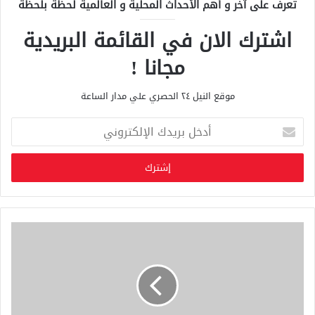
تعرف على آخر و أهم الأحداث المحلية و العالمية لحظة بلحظة
اشترك الان في القائمة البريدية
مجانا !
موقع النيل ٢٤ الحصري علي مدار الساعة
أ
د
خ
ل
ب
ر
ي
د
ك
ا
ل
إ
ل