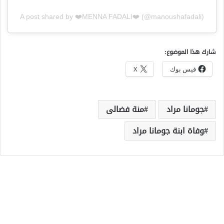
A post shared by ❤️MENNA FADALI❤️ (@manoushafadali)
شارك هذا الموضوع:
فيس بوك
X
جومانا مراد
منة فضالى
وفاة ابنة جومانا مراد