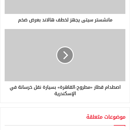
ك
ت
ر
و
مانشستر سيتى يجهز لخطف هالاند بعرض ضخم
ن
ي
اصطدام قطار «مطروح-القاهرة» بسيارة نقل خرسانة في
الإسكندرية
موضوعات متعلقة