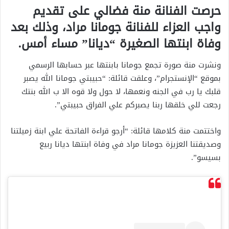
حرصت الفنانة منة فضالي على تقديم
واجب العزاء للفنانة جومانا مراد، وذلك بعد
وفاة ابنتها الصغيرة “ديانا” مساء أمس.
ونشرت منة صورة تجمع جومانا بابنتها عبر حسابها الرسمي
بموقع “الإنستجرام”، وعلقت قائلة: “حبيبتي جومانا الله يصبر
قلبك يا رب في الجنه ونعمها، لا حول ولا قوه الا ب الله بنتك
رجعت للي خلقها ربنا يصبركم علي الفراق حبيبتي”.
واختتمت منة كلامها قائلة: “أرجو قراءة الفاتحة علي ابنة زميلتنا
وصديقتنا العزيزة جومانا مراد في وفاة ابنتها ديانا ربيع
بسيسو”.