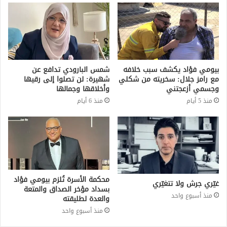
بيومي فؤاد يكشف سبب خلافه
شمس البارودي تدافع عن
مع رامز جلال: سخريته من شكلي
شهيرة: لن تصلوا إلى رقيها
وجسمي أزعجتني
وأخلاقها وجمالها
منذ 5 أيام
منذ 6 أيام
محكمة الأسرة تُلزم بيومي فؤاد
غيّري جرش ولا تتغيّري
بسداد مؤخر الصداق والمتعة
منذ أسبوع واحد
والعدة لطليقته
منذ أسبوع واحد