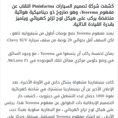
كشفت شركة تصميم السيارات Pininfarina النقاب عن
مفهوم Teorema، وهو صاروخ ذو ديناميكية هوائية
منخفضة يركب على هيكل لوح تزلج كهربائي ويتميز
بقدرة القيادة الذاتية.
يمتد مفهوم Teorema بضع بوصات أطول من شيفروليه تاهو ،
لكن السقف أقل بحوالي 20 بوصة من سقف سيارة Chevy SUV.
يمكن لخمسة ركاب أن يتسعوا في Teorema ، مع وجود السائق
في وضع جلوس مركزي مماثل لتلك الموجودة في McLaren F1.
كانت بينينفارينا مشغولة بشكل خاص في الآونة الأخيرة. بعد
الإعلان الأخير عن أن بينينفارينا ستشترك في شاحنة كهربائية
بقوة 1000 حصان لبدء التشغيل في ديترويت ، كشفت دار
التصميم الإيطالية ذات الطوابق عن مفهوم Teorema هذا. يجلس
على هيكل لوح تزلج كهربائي ، مع البطارية مطوية بعيدًا تحت
الأرض ، تم إنشاء مفهوم Teorema لمستقبل مستقل ويركز على