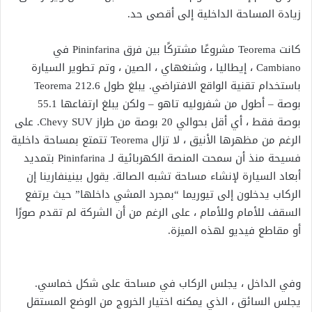
زيادة المساحة الداخلية إلى أقصى حد.
كانت Teorema مشروعًا مشتركًا بين فرق Pininfarina في
Cambiano ، إيطاليا ، وشنغهاي ، الصين ، وتم تطوير السيارة
باستخدام تقنية الواقع الافتراضي. يبلغ طول Teorema 212.6
بوصة – أطول من شفروليه تاهو – ولكن يبلغ ارتفاعها 55.1
بوصة فقط ، أي أقل بحوالي 20 بوصة من طراز Chevy SUV. على
الرغم من مظهرها الأنيق ، لا تزال Teorema تتمتع بمساحة داخلية
فسيحة منذ أن سمحت المنصة الكهربائية لـ Pininfarina بتمديد
أبعاد السيارة لإنشاء مساحة تشبه الصالة. يقول بينينفارينا إن
الركاب يدخلون إلى تيوريما “بمجرد المشي داخلها” حيث يرتفع
السقف للأمام وللأمام ، على الرغم من أن الشركة لم تقدم صورًا
أو مقاطع فيديو لهذه الميزة.
وفي الداخل ، يجلس الركاب في مساحة على شكل خماسي.
يجلس السائق ، الذي يمكنه اختيار الخروج من الوضع المستقل