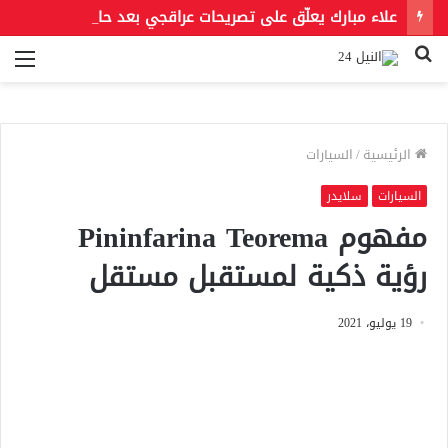
علاء مبارك يعلّق على تصريحات عراقجي بعد حادث مسيّرة دمياط مستشهدًا بمقولة لعمر بن الخطاب
بحث
الق
عن
الرئيسية
/
السيارات
السيارات
سلايدر
مفهوم Pininfarina Teorema
رؤية ذكية لمستقبل مستقل
19 يوليو، 2021