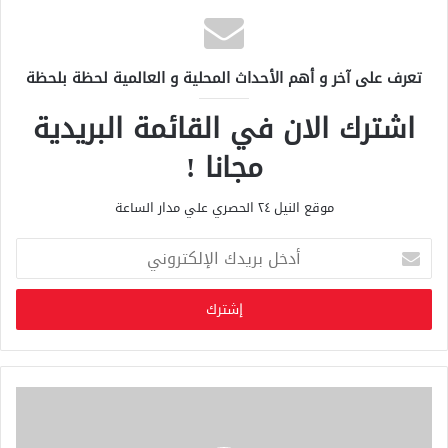
تعرف على آخر و أهم الأحداث المحلية و العالمية لحظة بلحظة
اشترك الان في القائمة البريدية
مجانا !
موقع النيل ٢٤ الحصري علي مدار الساعة
أ
د
خ
ل
ب
ر
ي
د
ك
ا