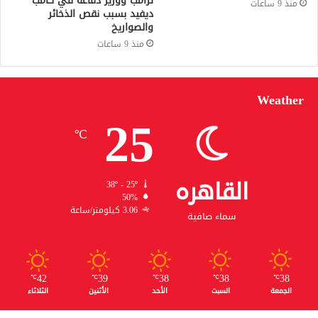
ترامب ووزير دفاعه في كامب
منذ 9 ساعات
ديفيد بسبب نقص الذخائر
والصواريخ
منذ 9 ساعات
Weather
25
℃
القاهره
38º - 25º
50%
3.06 كيلومتر/ساعة
سماء صافية
42
39
38
38
38
℃
℃
℃
℃
℃
الجمعة
السبت
الأحد
الأثنين
الثلاثاء